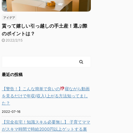
アイデア
貰って嬉しい引っ越しの手土産！選ぶ際
のポイントは？
2022/2/15
最近の投稿
【警告！】こんな簡単で良いの
寝ながら動画
を見るだけで年収(収入)上がる方法知ってまし
た？
2022-07-16
【完全在宅！知識スキル必要無し】 子育てママ
がスキマ時間で時給2000円以上ゲットする裏