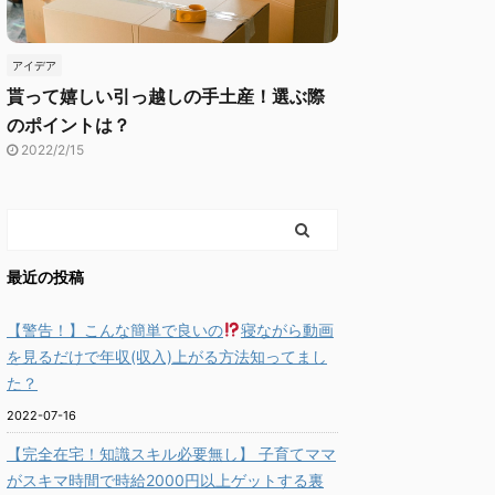
アイデア
貰って嬉しい引っ越しの手土産！選ぶ際
のポイントは？
2022/2/15
最近の投稿
【警告！】こんな簡単で良いの
寝ながら動画
を見るだけで年収(収入)上がる方法知ってまし
た？
2022-07-16
【完全在宅！知識スキル必要無し】 子育てママ
がスキマ時間で時給2000円以上ゲットする裏