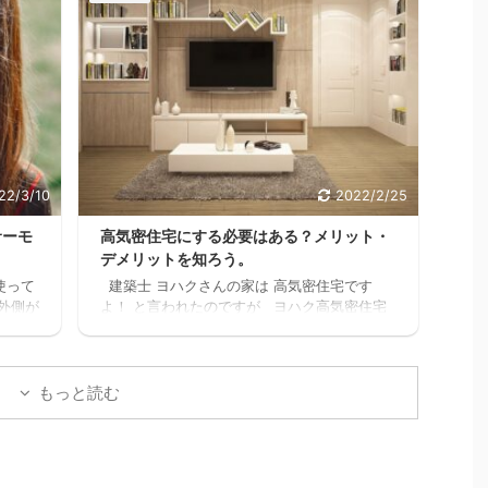
スキ
も共働きの家庭が増えるよね・・・スキマ ヨ
上に、
ハク普通はパートに出たりして時給1,000円前
けど
後の仕事を1日6時間位頑張って働いて、何と
かった
か月10万位は稼げるかもしれないけど 肉体
てたな
的・精神的に疲労して夫婦喧嘩が増えたり、
かっ
子供や家族と接する時間が減ってしまったら
てなか
悲しいよね。何の為に働いてるんだろうっ
.
て。 でも例の 【時給2000 ...
22/3/10
2022/2/25
サーモ
高気密住宅にする必要はある？メリット・
デメリットを知ろう。
使って
建築士 ヨハクさんの家は 高気密住宅です
外側が
よ！ と言われたのですが ヨハク高気密住宅
水筒で
って何？？ と思いましたので 色々調べた事
見た
をお伝えします。 結論 高気密住宅にして良
ハク我
かったです。 高気密住宅に少しでも興味のあ
んど
る方。 時間がなく、スグにでも複数の会社か
もっと読む
で、
ら 間取りの無料プランをゲットするなら コチ
外と
ラをクリックしてください。 クリックしてプ
マホを
ランを貰う。 高気密住宅とは ヨハク簡単に
中か
言うと スキマの無い家です 普通に ...