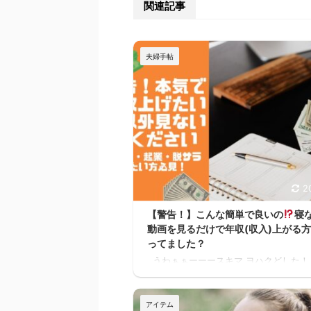
関連記事
夫婦手帖
2
【警告！】こんな簡単で良いの
寝
動画を見るだけで年収(収入)上がる
ってました？
うわぁぁーーースキマ ヨハクどした！
かーーーー！！スキマ ヨハク何が！ 早
けば良かったーーー！スキマ ヨハクう
なぁ。何の話？ 本当に無料で大丈夫か
アイテム