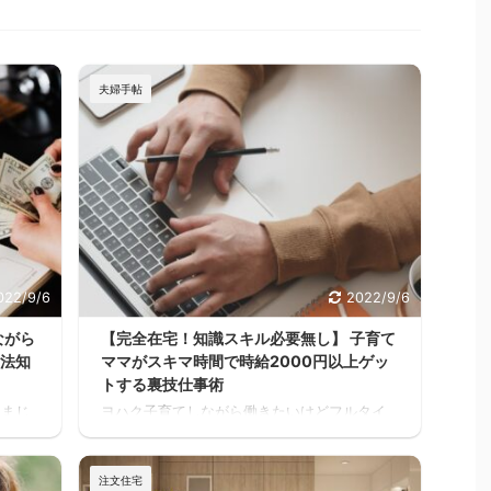
夫婦手帖
022/9/6
2022/9/6
ながら
【完全在宅！知識スキル必要無し】 子育て
方法知
ママがスキマ時間で時給2000円以上ゲッ
トする裏技仕事術
 まじ
ヨハク子育てしながら働きたいけどフルタイ
く見と
ムは厳しいし、でもお金は必要だって人が家
るさい
を建てる方には多いと思うんだよね。 住宅ロ
、何回
ーンが始まると支出が増えるし、老後の為に
注文住宅