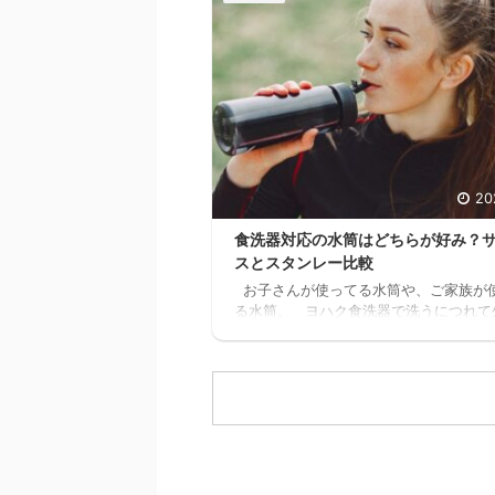
も確認したけど、間違いなく無料だった
マ 11時間以上の無料セミナーが見れた
どんどん、追加でセミナーが見れるんだ
スキマ このセミナー、学生の頃に見た
なぁ これ見てたら、恐らく人生変わっ
ぁスキマ 社会人になりたての時でも良
た。 見てたらこんなに長く会社員やっ
ったと思う。 もっと早くに独立して、 ..
20
食洗器対応の水筒はどちらが好み？
スとスタンレー比較
お子さんが使ってる水筒や、ご家族が
る水筒。 ヨハク食洗器で洗うにつれて
剥がれてきてませんか？ 食洗器対応の
ないと、どんどん剥がれてきてしまい、
目がとっても残念な事になります。 ヨ
が家の水筒も、食洗器で洗うにつれてど
ん剥がれてきてボロボロになってきたの
食洗器対応の水筒を探したのですが、意
種類が無く苦戦しました。 1時間程ス
ポチポチして探した所、大手ブランドの