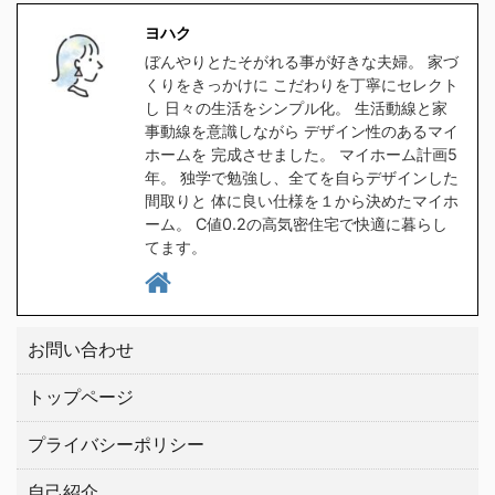
食洗器対応の水筒を探し
ラをクリックしてくださ
ヨハク
たのですが、意外と種類
い。 クリックしてプラン
ぼんやりとたそがれる事が好きな夫婦。 家づ
が無く苦戦しました。
を貰う。 高気密住宅と
くりをきっかけに こだわりを丁寧にセレクト
1時間程スマホをポチポ
は ヨハク簡単に言うと
し 日々の生活をシンプル化。 生活動線と家
チして探した所、大手ブ
スキマの無い家です 普
事動線を意識しながら デザイン性のあるマイ
ホームを 完成させました。 マイホーム計画5
ランドの中から２つ見つ
通に ...
年。 独学で勉強し、全てを自らデザインした
けましたので、皆さんに
間取りと 体に良い仕様を１から決めたマイホ
もご紹介したい ...
ーム。 C値0.2の高気密住宅で快適に暮らし
てます。
お問い合わせ
トップページ
プライバシーポリシー
自己紹介