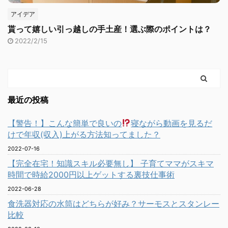
アイデア
貰って嬉しい引っ越しの手土産！選ぶ際のポイントは？
2022/2/15
最近の投稿
【警告！】こんな簡単で良いの
寝ながら動画を見るだ
けで年収(収入)上がる方法知ってました？
2022-07-16
【完全在宅！知識スキル必要無し】 子育てママがスキマ
時間で時給2000円以上ゲットする裏技仕事術
2022-06-28
食洗器対応の水筒はどちらが好み？サーモスとスタンレー
比較