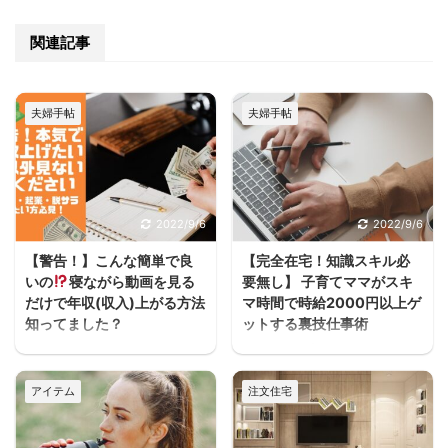
関連記事
夫婦手帖
夫婦手帖
2022/9/6
2022/9/6
【警告！】こんな簡単で良
【完全在宅！知識スキル必
いの
寝ながら動画を見る
要無し】 子育てママがスキ
だけで年収(収入)上がる方法
マ時間で時給2000円以上ゲ
知ってました？
ットする裏技仕事術
うわぁぁーーースキマ
ヨハク子育てしながら働
ヨハクどした！ まじかー
きたいけどフルタイムは
アイテム
注文住宅
ーーー！！スキマ ヨハク
厳しいし、でもお金は必
何が！ 早く見とけば良か
要だって人が家を建てる
ったーーー！スキマ ヨハ
方には多いと思うんだよ