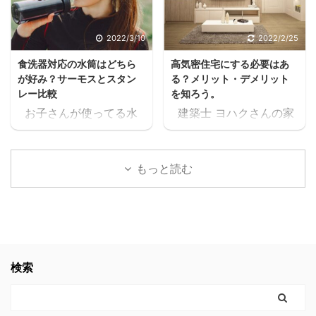
クうるさいなぁ。何の
ね。 住宅ローンが始ま
話？ 本当に無料で大丈夫
ると支出が増えるし、老
2022/3/10
2022/2/25
か、何回も確認したけ
後の為にも共働きの家庭
食洗器対応の水筒はどちら
高気密住宅にする必要はあ
ど、間違いなく無料だっ
が増えるよね・・・スキ
が好み？サーモスとスタン
る？メリット・デメリット
たスキマ 11時間以上の無
マ ヨハク普通はパート
レー比較
を知ろう。
料セミナーが見れた上
に出たりして時給1,000
お子さんが使ってる水
建築士 ヨハクさんの家
に、どんどん、追加でセ
円前後の仕事を1日6時間
筒や、ご家族が使ってる
は 高気密住宅ですよ！
ミナーが見れるんだけど
位頑張って働いて、何と
水筒。 ヨハク食洗器で
と言われたのですが ヨ
スキマ このセミナー、学
か月10万位は稼げるかも
洗うにつれて外側が剥が
ハク高気密住宅って
生の頃に見たかったなぁ
しれないけど 肉体的・精
もっと読む
れてきてませんか？ 食洗
何？？ と思いましたの
これ見てたら、恐らく人
神的に疲労して夫婦喧嘩
器対応の水筒でないと、
で 色々調べた事をお伝え
生変わってたなぁスキマ
が増えたり、子供や家族
どんどん剥がれてきてし
します。 結論 高気密住
社会人になりたての時で
と接する時間が減ってし
まい、見た目がとっても
宅にして良かったです。
も良かった。 見てたらこ
まったら悲しいよね。何
残念な事になります。
高気密住宅に少しでも
んなに長く会社員やって
の為に働いてるんだろう
ヨハク我が家の水筒も、
興味のある方。 時間がな
検索
なかったと思う。 もっと
って。 でも例の 【時給
食洗器で洗うにつれてど
く、スグにでも複数の会
早くに独立して、 ...
2000 ...
んどん剥がれてきてボロ
社から 間取りの無料プラ
ボロになってきたので、
ンをゲットするなら コチ