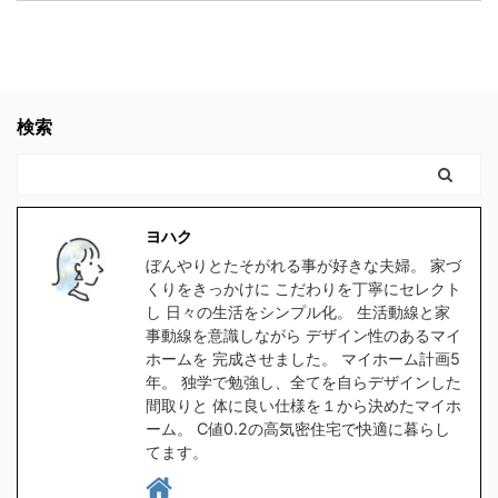
器対応の水筒でないと、
で 色々調べた事をお伝え
生変わってたなぁスキマ
が増えたり、子供や家族
どんどん剥がれてきてし
します。 結論 高気密住
社会人になりたての時で
と接する時間が減ってし
まい、見た目がとっても
宅にして良かったです。
も良かった。 見てたらこ
まったら悲しいよね。何
残念な事になります。
高気密住宅に少しでも
んなに長く会社員やって
の為に働いてるんだろう
ヨハク我が家の水筒も、
興味のある方。 時間がな
検索
なかったと思う。 もっと
って。 でも例の 【時給
食洗器で洗うにつれてど
く、スグにでも複数の会
早くに独立して、 ...
2000 ...
んどん剥がれてきてボロ
社から 間取りの無料プラ
ボロになってきたので、
ンをゲットするなら コチ
食洗器対応の水筒を探し
ラをクリックしてくださ
ヨハク
たのですが、意外と種類
い。 クリックしてプラン
ぼんやりとたそがれる事が好きな夫婦。 家づ
が無く苦戦しました。
を貰う。 高気密住宅と
くりをきっかけに こだわりを丁寧にセレクト
1時間程スマホをポチポ
は ヨハク簡単に言うと
し 日々の生活をシンプル化。 生活動線と家
チして探した所、大手ブ
スキマの無い家です 普
事動線を意識しながら デザイン性のあるマイ
ホームを 完成させました。 マイホーム計画5
ランドの中から２つ見つ
通に ...
年。 独学で勉強し、全てを自らデザインした
けましたので、皆さんに
間取りと 体に良い仕様を１から決めたマイホ
もご紹介したい ...
ーム。 C値0.2の高気密住宅で快適に暮らし
てます。