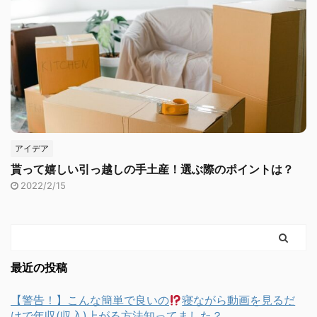
アイデア
貰って嬉しい引っ越しの手土産！選ぶ際のポイントは？
2022/2/15
最近の投稿
【警告！】こんな簡単で良いの
寝ながら動画を見るだ
けで年収(収入)上がる方法知ってました？