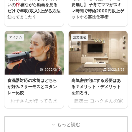
いの
寝ながら動画を見る
要無し】 子育てママがスキ
だけで年収(収入)上がる方法
マ時間で時給2000円以上ゲ
知ってました？
ットする裏技仕事術
うわぁぁーーースキマ
ヨハク子育てしながら働
ヨハクどした！ まじかー
きたいけどフルタイムは
アイテム
注文住宅
ーーー！！スキマ ヨハク
厳しいし、でもお金は必
何が！ 早く見とけば良か
要だって人が家を建てる
ったーーー！スキマ ヨハ
方には多いと思うんだよ
クうるさいなぁ。何の
ね。 住宅ローンが始ま
話？ 本当に無料で大丈夫
ると支出が増えるし、老
2022/3/10
2022/2/25
か、何回も確認したけ
後の為にも共働きの家庭
食洗器対応の水筒はどちら
高気密住宅にする必要はあ
ど、間違いなく無料だっ
が増えるよね・・・スキ
が好み？サーモスとスタン
る？メリット・デメリット
たスキマ 11時間以上の無
マ ヨハク普通はパート
レー比較
を知ろう。
料セミナーが見れた上
に出たりして時給1,000
お子さんが使ってる水
建築士 ヨハクさんの家
に、どんどん、追加でセ
円前後の仕事を1日6時間
筒や、ご家族が使ってる
は 高気密住宅ですよ！
ミナーが見れるんだけど
位頑張って働いて、何と
水筒。 ヨハク食洗器で
と言われたのですが ヨ
スキマ このセミナー、学
か月10万位は稼げるかも
洗うにつれて外側が剥が
ハク高気密住宅って
生の頃に見たかったなぁ
しれないけど 肉体的・精
もっと読む
れてきてませんか？ 食洗
何？？ と思いましたの
これ見てたら、恐らく人
神的に疲労して夫婦喧嘩