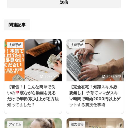
関連記事
夫婦手帖
夫婦手帖
2022/9/6
2022/9/6
【警告！】こんな簡単で良
【完全在宅！知識スキル必
いの
寝ながら動画を見る
要無し】 子育てママがスキ
だけで年収(収入)上がる方法
マ時間で時給2000円以上ゲ
知ってました？
ットする裏技仕事術
うわぁぁーーースキマ
ヨハク子育てしながら働
ヨハクどした！ まじかー
きたいけどフルタイムは
アイテム
注文住宅
ーーー！！スキマ ヨハク
厳しいし、でもお金は必