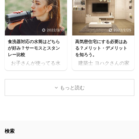
何が！ 早く見とけば良か
要だって人が家を建てる
ったーーー！スキマ ヨハ
方には多いと思うんだよ
クうるさいなぁ。何の
ね。 住宅ローンが始ま
話？ 本当に無料で大丈夫
ると支出が増えるし、老
2022/3/10
2022/2/25
か、何回も確認したけ
後の為にも共働きの家庭
食洗器対応の水筒はどちら
高気密住宅にする必要はあ
ど、間違いなく無料だっ
が増えるよね・・・スキ
が好み？サーモスとスタン
る？メリット・デメリット
たスキマ 11時間以上の無
マ ヨハク普通はパート
レー比較
を知ろう。
料セミナーが見れた上
に出たりして時給1,000
お子さんが使ってる水
建築士 ヨハクさんの家
に、どんどん、追加でセ
円前後の仕事を1日6時間
筒や、ご家族が使ってる
は 高気密住宅ですよ！
ミナーが見れるんだけど
位頑張って働いて、何と
水筒。 ヨハク食洗器で
と言われたのですが ヨ
スキマ このセミナー、学
か月10万位は稼げるかも
洗うにつれて外側が剥が
ハク高気密住宅って
生の頃に見たかったなぁ
しれないけど 肉体的・精
もっと読む
れてきてませんか？ 食洗
何？？ と思いましたの
これ見てたら、恐らく人
神的に疲労して夫婦喧嘩
器対応の水筒でないと、
で 色々調べた事をお伝え
生変わってたなぁスキマ
が増えたり、子供や家族
どんどん剥がれてきてし
します。 結論 高気密住
社会人になりたての時で
と接する時間が減ってし
まい、見た目がとっても
宅にして良かったです。
も良かった。 見てたらこ
まったら悲しいよね。何
残念な事になります。
高気密住宅に少しでも
んなに長く会社員やって
の為に働いてるんだろう
ヨハク我が家の水筒も、
興味のある方。 時間がな
検索
なかったと思う。 もっと
って。 でも例の 【時給
食洗器で洗うにつれてど
く、スグにでも複数の会