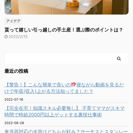
アイデア
貰って嬉しい引っ越しの手土産！選ぶ際のポイントは？
2022/2/15
最近の投稿
【警告！】こんな簡単で良いの
寝ながら動画を見るだ
けで年収(収入)上がる方法知ってました？
2022-07-16
【完全在宅！知識スキル必要無し】 子育てママがスキマ
時間で時給2000円以上ゲットする裏技仕事術
2022-06-28
食洗器対応の水筒はどちらが好み？サーモスとスタンレー