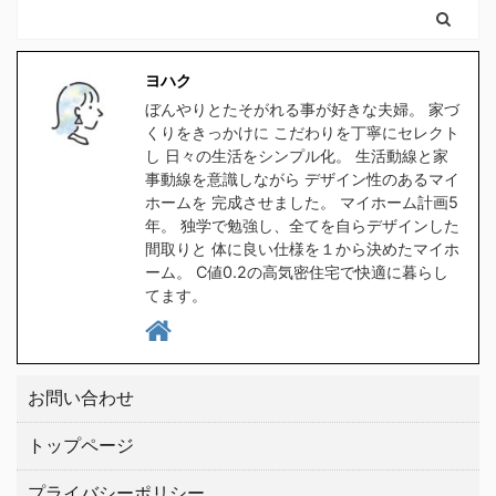
早くに独立して、 ...
2000 ...
んどん剥がれてきてボロ
社から 間取りの無料プラ
ボロになってきたので、
ンをゲットするなら コチ
食洗器対応の水筒を探し
ラをクリックしてくださ
ヨハク
たのですが、意外と種類
い。 クリックしてプラン
ぼんやりとたそがれる事が好きな夫婦。 家づ
が無く苦戦しました。
を貰う。 高気密住宅と
くりをきっかけに こだわりを丁寧にセレクト
1時間程スマホをポチポ
は ヨハク簡単に言うと
し 日々の生活をシンプル化。 生活動線と家
チして探した所、大手ブ
スキマの無い家です 普
事動線を意識しながら デザイン性のあるマイ
ホームを 完成させました。 マイホーム計画5
ランドの中から２つ見つ
通に ...
年。 独学で勉強し、全てを自らデザインした
けましたので、皆さんに
間取りと 体に良い仕様を１から決めたマイホ
もご紹介したい ...
ーム。 C値0.2の高気密住宅で快適に暮らし
てます。
お問い合わせ
トップページ
プライバシーポリシー