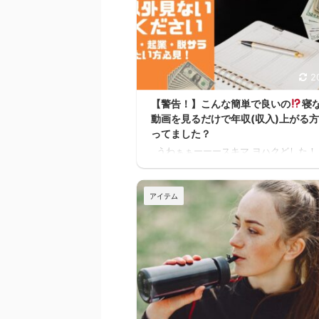
2
【警告！】こんな簡単で良いの
寝
動画を見るだけで年収(収入)上がる
ってました？
うわぁぁーーースキマ ヨハクどした！
かーーーー！！スキマ ヨハク何が！ 早
けば良かったーーー！スキマ ヨハクう
なぁ。何の話？ 本当に無料で大丈夫か
アイテム
も確認したけど、間違いなく無料だった
マ 11時間以上の無料セミナーが見れた
どんどん、追加でセミナーが見れるんだ
スキマ このセミナー、学生の頃に見た
なぁ これ見てたら、恐らく人生変わっ
ぁスキマ 社会人になりたての時でも良
た。 見てたらこんなに長く会社員やっ
ったと思う。 もっと早くに独立して、 ..