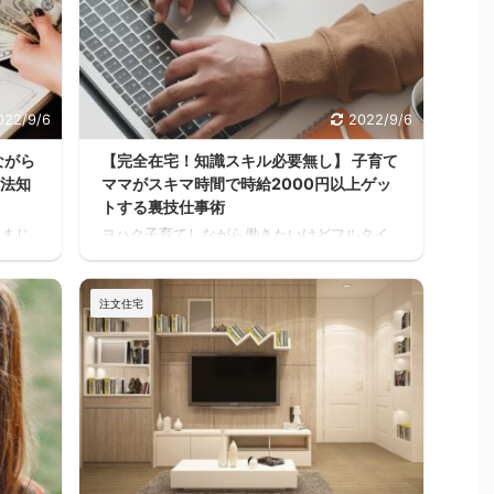
022/9/6
2022/9/6
ながら
【完全在宅！知識スキル必要無し】 子育て
方法知
ママがスキマ時間で時給2000円以上ゲッ
トする裏技仕事術
 まじ
ヨハク子育てしながら働きたいけどフルタイ
く見と
ムは厳しいし、でもお金は必要だって人が家
るさい
を建てる方には多いと思うんだよね。 住宅ロ
、何回
ーンが始まると支出が増えるし、老後の為に
注文住宅
スキ
も共働きの家庭が増えるよね・・・スキマ ヨ
上に、
ハク普通はパートに出たりして時給1,000円前
けど
後の仕事を1日6時間位頑張って働いて、何と
かった
か月10万位は稼げるかもしれないけど 肉体
てたな
的・精神的に疲労して夫婦喧嘩が増えたり、
かっ
子供や家族と接する時間が減ってしまったら
てなか
悲しいよね。何の為に働いてるんだろうっ
.
て。 でも例の 【時給2000 ...