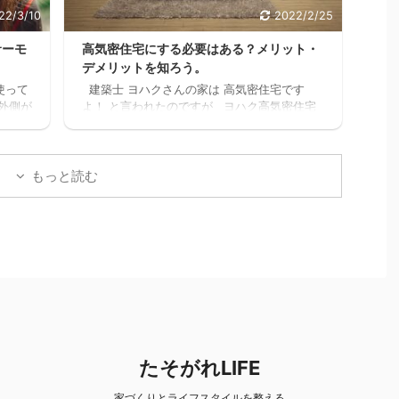
22/3/10
2022/2/25
サーモ
高気密住宅にする必要はある？メリット・
デメリットを知ろう。
使って
建築士 ヨハクさんの家は 高気密住宅です
外側が
よ！ と言われたのですが ヨハク高気密住宅
水筒で
って何？？ と思いましたので 色々調べた事
見た
をお伝えします。 結論 高気密住宅にして良
ハク我
かったです。 高気密住宅に少しでも興味のあ
んど
る方。 時間がなく、スグにでも複数の会社か
もっと読む
で、
ら 間取りの無料プランをゲットするなら コチ
外と
ラをクリックしてください。 クリックしてプ
マホを
ランを貰う。 高気密住宅とは ヨハク簡単に
中か
言うと スキマの無い家です 普通に ...
紹介
たそがれLIFE
家づくりとライフスタイルを整える