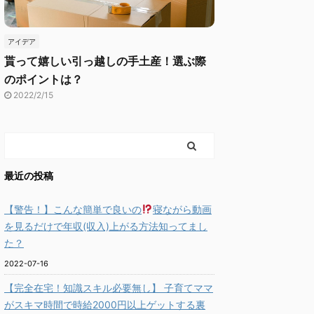
アイデア
貰って嬉しい引っ越しの手土産！選ぶ際
のポイントは？
2022/2/15
最近の投稿
【警告！】こんな簡単で良いの
寝ながら動画
を見るだけで年収(収入)上がる方法知ってまし
た？
2022-07-16
【完全在宅！知識スキル必要無し】 子育てママ
がスキマ時間で時給2000円以上ゲットする裏