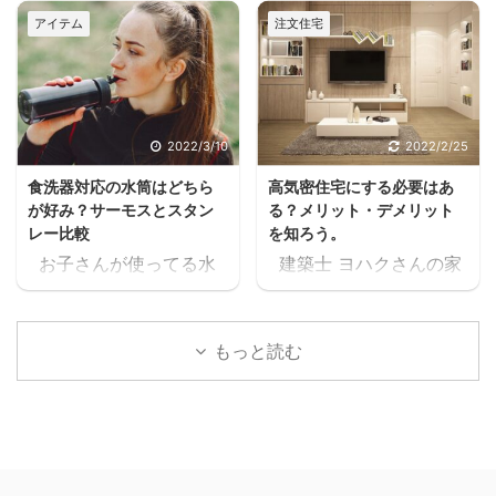
ヨハクどした！ まじかー
きたいけどフルタイムは
アイテム
注文住宅
ーーー！！スキマ ヨハク
厳しいし、でもお金は必
何が！ 早く見とけば良か
要だって人が家を建てる
ったーーー！スキマ ヨハ
方には多いと思うんだよ
クうるさいなぁ。何の
ね。 住宅ローンが始ま
話？ 本当に無料で大丈夫
ると支出が増えるし、老
2022/3/10
2022/2/25
か、何回も確認したけ
後の為にも共働きの家庭
食洗器対応の水筒はどちら
高気密住宅にする必要はあ
ど、間違いなく無料だっ
が増えるよね・・・スキ
が好み？サーモスとスタン
る？メリット・デメリット
たスキマ 11時間以上の無
マ ヨハク普通はパート
レー比較
を知ろう。
料セミナーが見れた上
に出たりして時給1,000
お子さんが使ってる水
建築士 ヨハクさんの家
に、どんどん、追加でセ
円前後の仕事を1日6時間
筒や、ご家族が使ってる
は 高気密住宅ですよ！
ミナーが見れるんだけど
位頑張って働いて、何と
水筒。 ヨハク食洗器で
と言われたのですが ヨ
スキマ このセミナー、学
か月10万位は稼げるかも
洗うにつれて外側が剥が
ハク高気密住宅って
生の頃に見たかったなぁ
しれないけど 肉体的・精
もっと読む
れてきてませんか？ 食洗
何？？ と思いましたの
これ見てたら、恐らく人
神的に疲労して夫婦喧嘩
器対応の水筒でないと、
で 色々調べた事をお伝え
生変わってたなぁスキマ
が増えたり、子供や家族
どんどん剥がれてきてし
します。 結論 高気密住
社会人になりたての時で
と接する時間が減ってし
まい、見た目がとっても
宅にして良かったです。
も良かった。 見てたらこ
まったら悲しいよね。何
残念な事になります。
高気密住宅に少しでも
んなに長く会社員やって
の為に働いてるんだろう