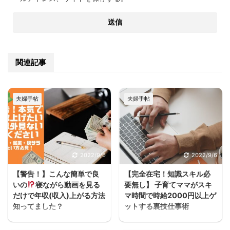
関連記事
夫婦手帖
夫婦手帖
2022/9/6
2022/9/6
【警告！】こんな簡単で良
【完全在宅！知識スキル必
いの
寝ながら動画を見る
要無し】 子育てママがスキ
だけで年収(収入)上がる方法
マ時間で時給2000円以上ゲ
知ってました？
ットする裏技仕事術
うわぁぁーーースキマ
ヨハク子育てしながら働