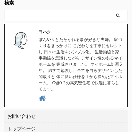
ヨハク我が家の水筒も、
興味のある方。 時間がな
検索
なかったと思う。 もっと
って。 でも例の 【時給
食洗器で洗うにつれてど
く、スグにでも複数の会
早くに独立して、 ...
2000 ...
んどん剥がれてきてボロ
社から 間取りの無料プラ
ボロになってきたので、
ンをゲットするなら コチ
食洗器対応の水筒を探し
ラをクリックしてくださ
ヨハク
たのですが、意外と種類
い。 クリックしてプラン
ぼんやりとたそがれる事が好きな夫婦。 家づ
が無く苦戦しました。
を貰う。 高気密住宅と
くりをきっかけに こだわりを丁寧にセレクト
1時間程スマホをポチポ
は ヨハク簡単に言うと
し 日々の生活をシンプル化。 生活動線と家
チして探した所、大手ブ
スキマの無い家です 普
事動線を意識しながら デザイン性のあるマイ
ホームを 完成させました。 マイホーム計画5
ランドの中から２つ見つ
通に ...
年。 独学で勉強し、全てを自らデザインした
けましたので、皆さんに
間取りと 体に良い仕様を１から決めたマイホ
もご紹介したい ...
ーム。 C値0.2の高気密住宅で快適に暮らし
てます。
お問い合わせ
トップページ