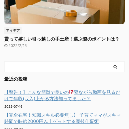
アイデア
貰って嬉しい引っ越しの手土産！選ぶ際のポイントは？
2022/2/15
最近の投稿
【警告！】こんな簡単で良いの
寝ながら動画を見るだ
けで年収(収入)上がる方法知ってました？
2022-07-16
【完全在宅！知識スキル必要無し】 子育てママがスキマ
時間で時給2000円以上ゲットする裏技仕事術