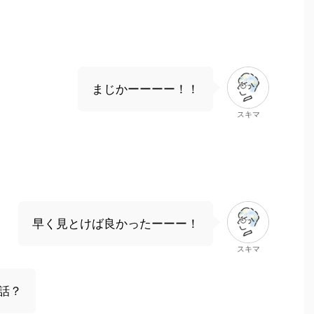
まじかーーーー！！
スキマ
早く見とけば良かったーーー！
スキマ
話？