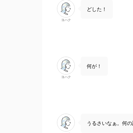
どした！
ヨハク
何が！
ヨハク
うるさいなぁ。何の