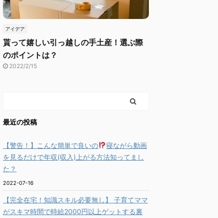
アイデア
貰って嬉しい引っ越しの手土産！選ぶ際
のポイントは？
2022/2/15
最近の投稿
【警告！】こんな簡単で良いの
寝ながら動画
を見るだけで年収(収入)上がる方法知ってまし
た？
2022-07-16
【完全在宅！知識スキル必要無し】 子育てママ
がスキマ時間で時給2000円以上ゲットする裏