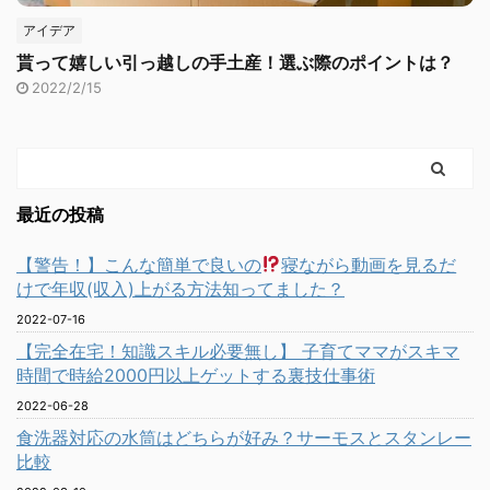
アイデア
貰って嬉しい引っ越しの手土産！選ぶ際のポイントは？
2022/2/15
最近の投稿
【警告！】こんな簡単で良いの
寝ながら動画を見るだ
けで年収(収入)上がる方法知ってました？
2022-07-16
【完全在宅！知識スキル必要無し】 子育てママがスキマ
時間で時給2000円以上ゲットする裏技仕事術
2022-06-28
食洗器対応の水筒はどちらが好み？サーモスとスタンレー
比較