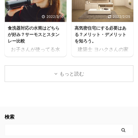
クうるさいなぁ。何の
ね。 住宅ローンが始ま
話？ 本当に無料で大丈夫
ると支出が増えるし、老
2022/3/10
2022/2/25
か、何回も確認したけ
後の為にも共働きの家庭
食洗器対応の水筒はどちら
高気密住宅にする必要はあ
ど、間違いなく無料だっ
が増えるよね・・・スキ
が好み？サーモスとスタン
る？メリット・デメリット
たスキマ 11時間以上の無
マ ヨハク普通はパート
レー比較
を知ろう。
料セミナーが見れた上
に出たりして時給1,000
お子さんが使ってる水
建築士 ヨハクさんの家
に、どんどん、追加でセ
円前後の仕事を1日6時間
筒や、ご家族が使ってる
は 高気密住宅ですよ！
ミナーが見れるんだけど
位頑張って働いて、何と
水筒。 ヨハク食洗器で
と言われたのですが ヨ
スキマ このセミナー、学
か月10万位は稼げるかも
洗うにつれて外側が剥が
ハク高気密住宅って
生の頃に見たかったなぁ
しれないけど 肉体的・精
もっと読む
れてきてませんか？ 食洗
何？？ と思いましたの
これ見てたら、恐らく人
神的に疲労して夫婦喧嘩
器対応の水筒でないと、
で 色々調べた事をお伝え
生変わってたなぁスキマ
が増えたり、子供や家族
どんどん剥がれてきてし
します。 結論 高気密住
社会人になりたての時で
と接する時間が減ってし
まい、見た目がとっても
宅にして良かったです。
も良かった。 見てたらこ
まったら悲しいよね。何
残念な事になります。
高気密住宅に少しでも
んなに長く会社員やって
の為に働いてるんだろう
ヨハク我が家の水筒も、
興味のある方。 時間がな
検索
なかったと思う。 もっと
って。 でも例の 【時給
食洗器で洗うにつれてど
く、スグにでも複数の会
早くに独立して、 ...
2000 ...
んどん剥がれてきてボロ
社から 間取りの無料プラ
ボロになってきたので、
ンをゲットするなら コチ