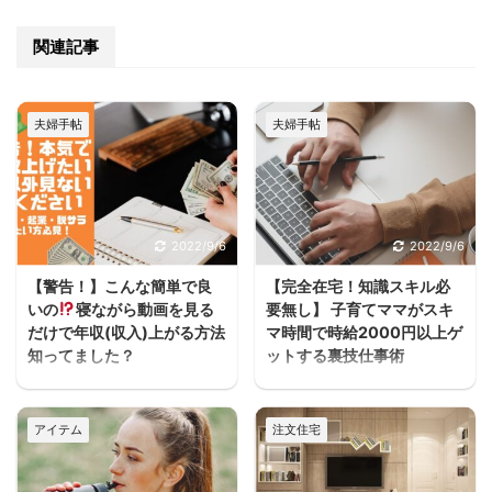
関連記事
夫婦手帖
夫婦手帖
2022/9/6
2022/9/6
【警告！】こんな簡単で良
【完全在宅！知識スキル必
いの
寝ながら動画を見る
要無し】 子育てママがスキ
だけで年収(収入)上がる方法
マ時間で時給2000円以上ゲ
知ってました？
ットする裏技仕事術
うわぁぁーーースキマ
ヨハク子育てしながら働
ヨハクどした！ まじかー
きたいけどフルタイムは
アイテム
注文住宅
ーーー！！スキマ ヨハク
厳しいし、でもお金は必
何が！ 早く見とけば良か
要だって人が家を建てる
ったーーー！スキマ ヨハ
方には多いと思うんだよ