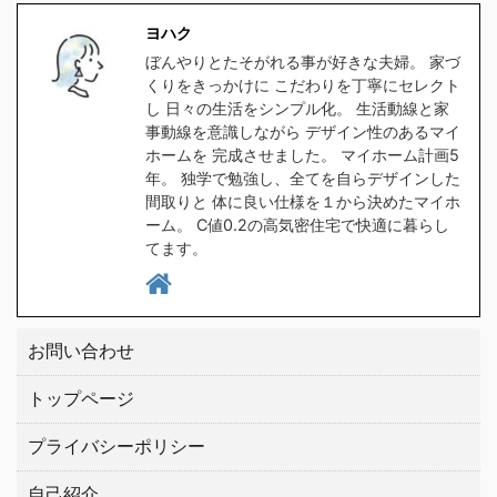
食洗器対応の水筒を探し
ラをクリックしてくださ
ヨハク
たのですが、意外と種類
い。 クリックしてプラン
ぼんやりとたそがれる事が好きな夫婦。 家づ
が無く苦戦しました。
を貰う。 高気密住宅と
くりをきっかけに こだわりを丁寧にセレクト
1時間程スマホをポチポ
は ヨハク簡単に言うと
し 日々の生活をシンプル化。 生活動線と家
チして探した所、大手ブ
スキマの無い家です 普
事動線を意識しながら デザイン性のあるマイ
ホームを 完成させました。 マイホーム計画5
ランドの中から２つ見つ
通に ...
年。 独学で勉強し、全てを自らデザインした
けましたので、皆さんに
間取りと 体に良い仕様を１から決めたマイホ
もご紹介したい ...
ーム。 C値0.2の高気密住宅で快適に暮らし
てます。
お問い合わせ
トップページ
プライバシーポリシー
自己紹介