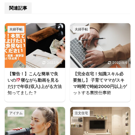
関連記事
夫婦手帖
夫婦手帖
2022/9/6
2022/9/6
【警告！】こんな簡単で良
【完全在宅！知識スキル必
いの
寝ながら動画を見る
要無し】 子育てママがスキ
だけで年収(収入)上がる方法
マ時間で時給2000円以上ゲ
知ってました？
ットする裏技仕事術
うわぁぁーーースキマ
ヨハク子育てしながら働
ヨハクどした！ まじかー
きたいけどフルタイムは
アイテム
注文住宅
ーーー！！スキマ ヨハク
厳しいし、でもお金は必
何が！ 早く見とけば良か
要だって人が家を建てる
ったーーー！スキマ ヨハ
方には多いと思うんだよ