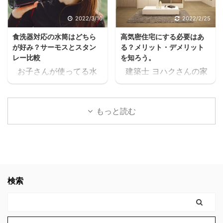
クうるさいなぁ。何の
ね。 住宅ローンが始ま
話？ 本当に無料で大丈夫
ると支出が増えるし、老
2022/3/10
2022/2/25
か、何回も確認したけ
後の為にも共働きの家庭
食洗器対応の水筒はどちら
高気密住宅にする必要はあ
ど、間違いなく無料だっ
が増えるよね・・・スキ
が好み？サーモスとスタン
る？メリット・デメリット
たスキマ 11時間以上の無
マ ヨハク普通はパート
レー比較
を知ろう。
料セミナーが見れた上
に出たりして時給1,000
お子さんが使ってる水
建築士 ヨハクさんの家
に、どんどん、追加でセ
円前後の仕事を1日6時間
筒や、ご家族が使ってる
は 高気密住宅ですよ！
ミナーが見れるんだけど
位頑張って働いて、何と
水筒。 ヨハク食洗器で
と言われたのですが ヨ
スキマ このセミナー、学
か月10万位は稼げるかも
洗うにつれて外側が剥が
ハク高気密住宅って
生の頃に見たかったなぁ
しれないけど 肉体的・精
もっと読む
れてきてませんか？ 食洗
何？？ と思いましたの
これ見てたら、恐らく人
神的に疲労して夫婦喧嘩
器対応の水筒でないと、
で 色々調べた事をお伝え
生変わってたなぁスキマ
が増えたり、子供や家族
どんどん剥がれてきてし
します。 結論 高気密住
社会人になりたての時で
と接する時間が減ってし
まい、見た目がとっても
宅にして良かったです。
も良かった。 見てたらこ
まったら悲しいよね。何
残念な事になります。
高気密住宅に少しでも
んなに長く会社員やって
の為に働いてるんだろう
ヨハク我が家の水筒も、
興味のある方。 時間がな
検索
なかったと思う。 もっと
って。 でも例の 【時給
食洗器で洗うにつれてど
く、スグにでも複数の会
早くに独立して、 ...
2000 ...
んどん剥がれてきてボロ
社から 間取りの無料プラ
ボロになってきたので、
ンをゲットするなら コチ