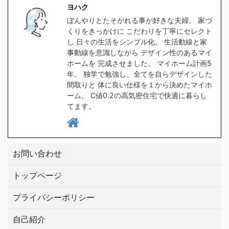
食洗器対応の水筒を探し
ラをクリックしてくださ
ヨハク
たのですが、意外と種類
い。 クリックしてプラン
ぼんやりとたそがれる事が好きな夫婦。 家づ
が無く苦戦しました。
を貰う。 高気密住宅と
くりをきっかけに こだわりを丁寧にセレクト
1時間程スマホをポチポ
は ヨハク簡単に言うと
し 日々の生活をシンプル化。 生活動線と家
チして探した所、大手ブ
スキマの無い家です 普
事動線を意識しながら デザイン性のあるマイ
ホームを 完成させました。 マイホーム計画5
ランドの中から２つ見つ
通に ...
年。 独学で勉強し、全てを自らデザインした
けましたので、皆さんに
間取りと 体に良い仕様を１から決めたマイホ
もご紹介したい ...
ーム。 C値0.2の高気密住宅で快適に暮らし
てます。
お問い合わせ
トップページ
プライバシーポリシー
自己紹介