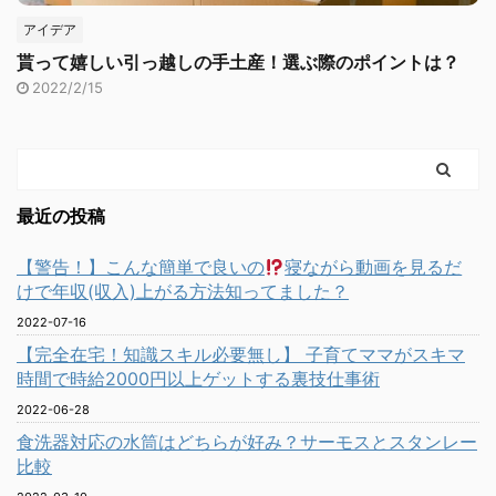
アイデア
貰って嬉しい引っ越しの手土産！選ぶ際のポイントは？
2022/2/15
最近の投稿
【警告！】こんな簡単で良いの
寝ながら動画を見るだ
けで年収(収入)上がる方法知ってました？
2022-07-16
【完全在宅！知識スキル必要無し】 子育てママがスキマ
時間で時給2000円以上ゲットする裏技仕事術
2022-06-28
食洗器対応の水筒はどちらが好み？サーモスとスタンレー
比較