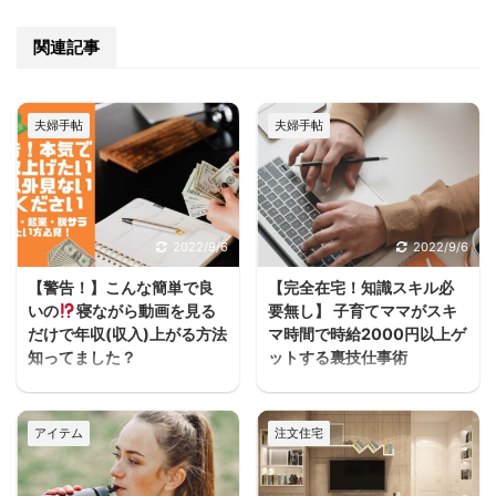
関連記事
夫婦手帖
夫婦手帖
2022/9/6
2022/9/6
【警告！】こんな簡単で良
【完全在宅！知識スキル必
いの
寝ながら動画を見る
要無し】 子育てママがスキ
だけで年収(収入)上がる方法
マ時間で時給2000円以上ゲ
知ってました？
ットする裏技仕事術
うわぁぁーーースキマ
ヨハク子育てしながら働
ヨハクどした！ まじかー
きたいけどフルタイムは
アイテム
注文住宅
ーーー！！スキマ ヨハク
厳しいし、でもお金は必
何が！ 早く見とけば良か
要だって人が家を建てる
ったーーー！スキマ ヨハ
方には多いと思うんだよ