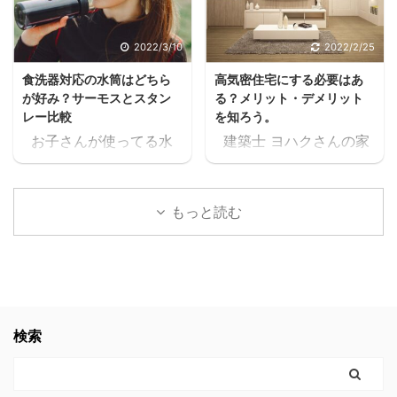
クうるさいなぁ。何の
ね。 住宅ローンが始ま
話？ 本当に無料で大丈夫
ると支出が増えるし、老
2022/3/10
2022/2/25
か、何回も確認したけ
後の為にも共働きの家庭
食洗器対応の水筒はどちら
高気密住宅にする必要はあ
ど、間違いなく無料だっ
が増えるよね・・・スキ
が好み？サーモスとスタン
る？メリット・デメリット
たスキマ 11時間以上の無
マ ヨハク普通はパート
レー比較
を知ろう。
料セミナーが見れた上
に出たりして時給1,000
お子さんが使ってる水
建築士 ヨハクさんの家
に、どんどん、追加でセ
円前後の仕事を1日6時間
筒や、ご家族が使ってる
は 高気密住宅ですよ！
ミナーが見れるんだけど
位頑張って働いて、何と
水筒。 ヨハク食洗器で
と言われたのですが ヨ
スキマ このセミナー、学
か月10万位は稼げるかも
洗うにつれて外側が剥が
ハク高気密住宅って
生の頃に見たかったなぁ
しれないけど 肉体的・精
もっと読む
れてきてませんか？ 食洗
何？？ と思いましたの
これ見てたら、恐らく人
神的に疲労して夫婦喧嘩
器対応の水筒でないと、
で 色々調べた事をお伝え
生変わってたなぁスキマ
が増えたり、子供や家族
どんどん剥がれてきてし
します。 結論 高気密住
社会人になりたての時で
と接する時間が減ってし
まい、見た目がとっても
宅にして良かったです。
も良かった。 見てたらこ
まったら悲しいよね。何
残念な事になります。
高気密住宅に少しでも
んなに長く会社員やって
の為に働いてるんだろう
ヨハク我が家の水筒も、
興味のある方。 時間がな
検索
なかったと思う。 もっと
って。 でも例の 【時給
食洗器で洗うにつれてど
く、スグにでも複数の会
早くに独立して、 ...
2000 ...
んどん剥がれてきてボロ
社から 間取りの無料プラ
ボロになってきたので、
ンをゲットするなら コチ