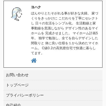
食洗器対応の水筒を探し
ラをクリックしてくださ
ヨハク
たのですが、意外と種類
い。 クリックしてプラン
ぼんやりとたそがれる事が好きな夫婦。 家づ
が無く苦戦しました。
を貰う。 高気密住宅と
くりをきっかけに こだわりを丁寧にセレクト
1時間程スマホをポチポ
は ヨハク簡単に言うと
し 日々の生活をシンプル化。 生活動線と家
チして探した所、大手ブ
スキマの無い家です 普
事動線を意識しながら デザイン性のあるマイ
ホームを 完成させました。 マイホーム計画5
ランドの中から２つ見つ
通に ...
年。 独学で勉強し、全てを自らデザインした
けましたので、皆さんに
間取りと 体に良い仕様を１から決めたマイホ
もご紹介したい ...
ーム。 C値0.2の高気密住宅で快適に暮らし
てます。
お問い合わせ
トップページ
プライバシーポリシー
自己紹介