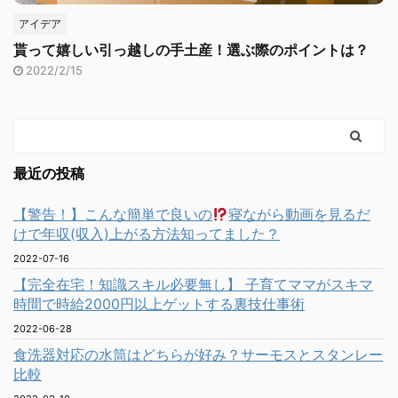
アイデア
貰って嬉しい引っ越しの手土産！選ぶ際のポイントは？
2022/2/15
最近の投稿
【警告！】こんな簡単で良いの
寝ながら動画を見るだ
けで年収(収入)上がる方法知ってました？
2022-07-16
【完全在宅！知識スキル必要無し】 子育てママがスキマ
時間で時給2000円以上ゲットする裏技仕事術
2022-06-28
食洗器対応の水筒はどちらが好み？サーモスとスタンレー
比較