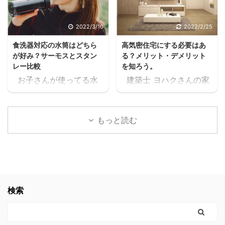
クうるさいなぁ。何の
ね。 住宅ローンが始ま
話？ 本当に無料で大丈夫
ると支出が増えるし、老
2022/3/10
2022/2/25
か、何回も確認したけ
後の為にも共働きの家庭
食洗器対応の水筒はどちら
高気密住宅にする必要はあ
ど、間違いなく無料だっ
が増えるよね・・・スキ
が好み？サーモスとスタン
る？メリット・デメリット
たスキマ 11時間以上の無
マ ヨハク普通はパート
レー比較
を知ろう。
料セミナーが見れた上
に出たりして時給1,000
お子さんが使ってる水
建築士 ヨハクさんの家
に、どんどん、追加でセ
円前後の仕事を1日6時間
筒や、ご家族が使ってる
は 高気密住宅ですよ！
ミナーが見れるんだけど
位頑張って働いて、何と
水筒。 ヨハク食洗器で
と言われたのですが ヨ
スキマ このセミナー、学
か月10万位は稼げるかも
洗うにつれて外側が剥が
ハク高気密住宅って
生の頃に見たかったなぁ
しれないけど 肉体的・精
もっと読む
れてきてませんか？ 食洗
何？？ と思いましたの
これ見てたら、恐らく人
神的に疲労して夫婦喧嘩
器対応の水筒でないと、
で 色々調べた事をお伝え
生変わってたなぁスキマ
が増えたり、子供や家族
どんどん剥がれてきてし
します。 結論 高気密住
社会人になりたての時で
と接する時間が減ってし
まい、見た目がとっても
宅にして良かったです。
も良かった。 見てたらこ
まったら悲しいよね。何
残念な事になります。
高気密住宅に少しでも
んなに長く会社員やって
の為に働いてるんだろう
ヨハク我が家の水筒も、
興味のある方。 時間がな
検索
なかったと思う。 もっと
って。 でも例の 【時給
食洗器で洗うにつれてど
く、スグにでも複数の会
早くに独立して、 ...
2000 ...
んどん剥がれてきてボロ
社から 間取りの無料プラ
ボロになってきたので、
ンをゲットするなら コチ