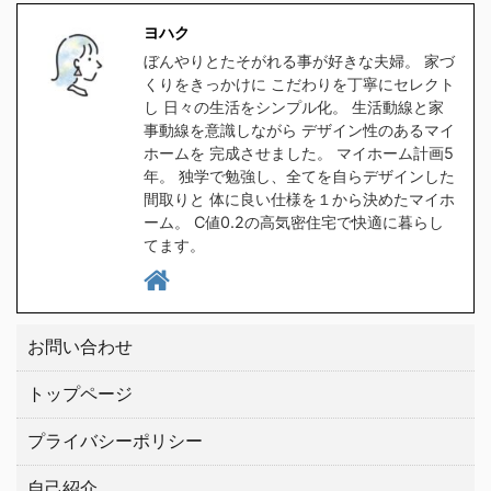
食洗器対応の水筒を探し
ラをクリックしてくださ
ヨハク
たのですが、意外と種類
い。 クリックしてプラン
ぼんやりとたそがれる事が好きな夫婦。 家づ
が無く苦戦しました。
を貰う。 高気密住宅と
くりをきっかけに こだわりを丁寧にセレクト
1時間程スマホをポチポ
は ヨハク簡単に言うと
し 日々の生活をシンプル化。 生活動線と家
チして探した所、大手ブ
スキマの無い家です 普
事動線を意識しながら デザイン性のあるマイ
ホームを 完成させました。 マイホーム計画5
ランドの中から２つ見つ
通に ...
年。 独学で勉強し、全てを自らデザインした
けましたので、皆さんに
間取りと 体に良い仕様を１から決めたマイホ
もご紹介したい ...
ーム。 C値0.2の高気密住宅で快適に暮らし
てます。
お問い合わせ
トップページ
プライバシーポリシー
自己紹介