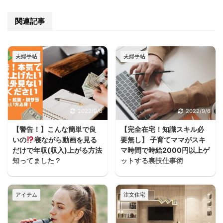
関連記事
夫婦手帖
夫婦手帖
2022/9/6
2022/9/6
【警告！】こんな簡単で良
【完全在宅！知識スキル必
いの
寝ながら動画を見る
要無し】 子育てママがスキ
だけで年収(収入)上がる方法
マ時間で時給2000円以上ゲ
知ってました？
ットする裏技仕事術
うわぁぁーーースキマ
ヨハク子育てしながら働
ヨハクどした！ まじかー
きたいけどフルタイムは
アイテム
注文住宅
ーーー！！スキマ ヨハク
厳しいし、でもお金は必
何が！ 早く見とけば良か
要だって人が家を建てる
ったーーー！スキマ ヨハ
方には多いと思うんだよ