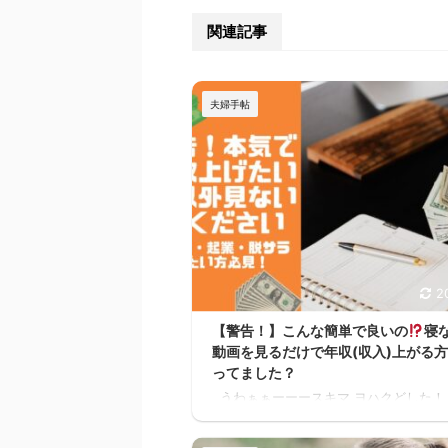
関連記事
夫婦手帖
2
【警告！】こんな簡単で良いの
寝
動画を見るだけで年収(収入)上がる
ってました？
うわぁぁーーースキマ ヨハクどした！
かーーーー！！スキマ ヨハク何が！ 早
けば良かったーーー！スキマ ヨハクう