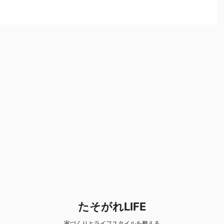
中か
言うと スキマの無い家です 普通に ...
紹介
たそがれLIFE
家づくりとライフスタイルを整える