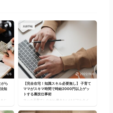
夫婦手帖
022/9/6
2022/9/6
ながら
【完全在宅！知識スキル必要無し】 子育て
方法知
ママがスキマ時間で時給2000円以上ゲッ
トする裏技仕事術
 まじ
ヨハク子育てしながら働きたいけどフルタイ
く見と
ムは厳しいし、でもお金は必要だって人が家
るさい
を建てる方には多いと思うんだよね。 住宅ロ