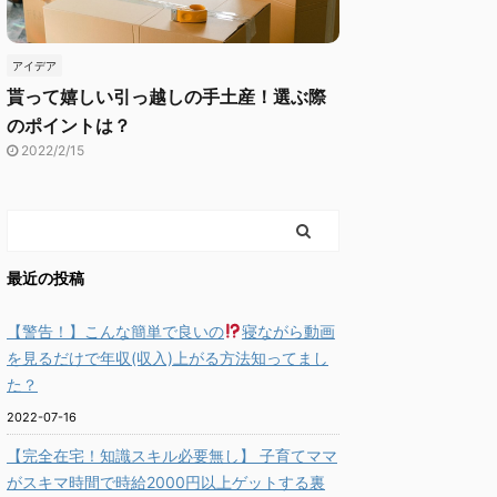
アイデア
貰って嬉しい引っ越しの手土産！選ぶ際
のポイントは？
2022/2/15
最近の投稿
【警告！】こんな簡単で良いの
寝ながら動画
を見るだけで年収(収入)上がる方法知ってまし
た？
2022-07-16
【完全在宅！知識スキル必要無し】 子育てママ
がスキマ時間で時給2000円以上ゲットする裏