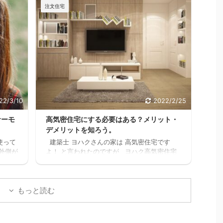
、何回
ーンが始まると支出が増えるし、老後の為に
注文住宅
スキ
も共働きの家庭が増えるよね・・・スキマ ヨ
上に、
ハク普通はパートに出たりして時給1,000円前
けど
後の仕事を1日6時間位頑張って働いて、何と
かった
か月10万位は稼げるかもしれないけど 肉体
てたな
的・精神的に疲労して夫婦喧嘩が増えたり、
かっ
子供や家族と接する時間が減ってしまったら
てなか
悲しいよね。何の為に働いてるんだろうっ
.
て。 でも例の 【時給2000 ...
22/3/10
2022/2/25
サーモ
高気密住宅にする必要はある？メリット・
デメリットを知ろう。
使って
建築士 ヨハクさんの家は 高気密住宅です
外側が
よ！ と言われたのですが ヨハク高気密住宅
水筒で
って何？？ と思いましたので 色々調べた事
見た
をお伝えします。 結論 高気密住宅にして良
ハク我
かったです。 高気密住宅に少しでも興味のあ
んど
る方。 時間がなく、スグにでも複数の会社か
もっと読む
で、
ら 間取りの無料プランをゲットするなら コチ
外と
ラをクリックしてください。 クリックしてプ
マホを
ランを貰う。 高気密住宅とは ヨハク簡単に