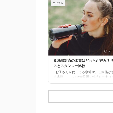
なぁ。何の話？ 本当に無料で大丈夫か
アイテム
も確認したけど、間違いなく無料だった
マ 11時間以上の無料セミナーが見れた
どんどん、追加でセミナーが見れるんだ
スキマ このセミナー、学生の頃に見た
なぁ これ見てたら、恐らく人生変わっ
ぁスキマ 社会人になりたての時でも良
た。 見てたらこんなに長く会社員やっ
ったと思う。 もっと早くに独立して、 ..
20
食洗器対応の水筒はどちらが好み？
スとスタンレー比較
お子さんが使ってる水筒や、ご家族が
る水筒。 ヨハク食洗器で洗うにつれて
剥がれてきてませんか？ 食洗器対応の
ないと、どんどん剥がれてきてしまい、
目がとっても残念な事になります。 ヨ
が家の水筒も、食洗器で洗うにつれてど
ん剥がれてきてボロボロになってきたの
食洗器対応の水筒を探したのですが、意
種類が無く苦戦しました。 1時間程ス