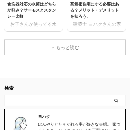
食洗器対応の水筒はどちら
高気密住宅にする必要はあ
ど、間違いなく無料だっ
が増えるよね・・・スキ
が好み？サーモスとスタン
る？メリット・デメリット
たスキマ 11時間以上の無
マ ヨハク普通はパート
レー比較
を知ろう。
料セミナーが見れた上
に出たりして時給1,000
お子さんが使ってる水
建築士 ヨハクさんの家
に、どんどん、追加でセ
円前後の仕事を1日6時間
筒や、ご家族が使ってる
は 高気密住宅ですよ！
ミナーが見れるんだけど
位頑張って働いて、何と
水筒。 ヨハク食洗器で
と言われたのですが ヨ
スキマ このセミナー、学
か月10万位は稼げるかも
洗うにつれて外側が剥が
ハク高気密住宅って
生の頃に見たかったなぁ
しれないけど 肉体的・精
もっと読む
れてきてませんか？ 食洗
何？？ と思いましたの
これ見てたら、恐らく人
神的に疲労して夫婦喧嘩
器対応の水筒でないと、
で 色々調べた事をお伝え
生変わってたなぁスキマ
が増えたり、子供や家族
どんどん剥がれてきてし
します。 結論 高気密住
社会人になりたての時で
と接する時間が減ってし
まい、見た目がとっても
宅にして良かったです。
も良かった。 見てたらこ
まったら悲しいよね。何
残念な事になります。
高気密住宅に少しでも
んなに長く会社員やって
の為に働いてるんだろう
ヨハク我が家の水筒も、
興味のある方。 時間がな
検索
なかったと思う。 もっと
って。 でも例の 【時給
食洗器で洗うにつれてど
く、スグにでも複数の会
早くに独立して、 ...
2000 ...
んどん剥がれてきてボロ
社から 間取りの無料プラ
ボロになってきたので、
ンをゲットするなら コチ
食洗器対応の水筒を探し
ラをクリックしてくださ
ヨハク
たのですが、意外と種類
い。 クリックしてプラン
ぼんやりとたそがれる事が好きな夫婦。 家づ
が無く苦戦しました。
を貰う。 高気密住宅と