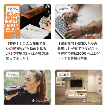
夫婦手帖
夫婦手帖
2022/9/6
2022/9/6
【警告！】こんな簡単で良
【完全在宅！知識スキル必
いの
寝ながら動画を見る
要無し】 子育てママがスキ
だけで年収(収入)上がる方法
マ時間で時給2000円以上ゲ
知ってました？
ットする裏技仕事術
うわぁぁーーースキマ
ヨハク子育てしながら働
ヨハクどした！ まじかー
きたいけどフルタイムは
アイテム
注文住宅
ーーー！！スキマ ヨハク
厳しいし、でもお金は必
何が！ 早く見とけば良か
要だって人が家を建てる
ったーーー！スキマ ヨハ
方には多いと思うんだよ
クうるさいなぁ。何の
ね。 住宅ローンが始ま
話？ 本当に無料で大丈夫
ると支出が増えるし、老
2022/3/10
2022/2/25
か、何回も確認したけ
後の為にも共働きの家庭