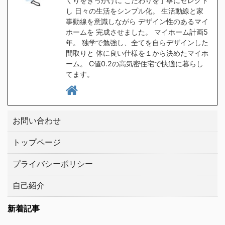
くりをきっかけに こだわりを丁寧にセレクト
1時間程スマホをポチポ
は ヨハク簡単に言うと
し 日々の生活をシンプル化。 生活動線と家
チして探した所、大手ブ
スキマの無い家です 普
事動線を意識しながら デザイン性のあるマイ
ホームを 完成させました。 マイホーム計画5
ランドの中から２つ見つ
通に ...
年。 独学で勉強し、全てを自らデザインした
けましたので、皆さんに
間取りと 体に良い仕様を１から決めたマイホ
もご紹介したい ...
ーム。 C値0.2の高気密住宅で快適に暮らし
てます。
お問い合わせ
トップページ
プライバシーポリシー
自己紹介
新着記事