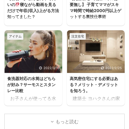
いの
寝ながら動画を見る
要無し】 子育てママがスキ
だけで年収(収入)上がる方法
マ時間で時給2000円以上ゲ
知ってました？
ットする裏技仕事術
うわぁぁーーースキマ
ヨハク子育てしながら働
ヨハクどした！ まじかー
きたいけどフルタイムは
アイテム
注文住宅
ーーー！！スキマ ヨハク
厳しいし、でもお金は必
何が！ 早く見とけば良か
要だって人が家を建てる
ったーーー！スキマ ヨハ
方には多いと思うんだよ
クうるさいなぁ。何の
ね。 住宅ローンが始ま
話？ 本当に無料で大丈夫
ると支出が増えるし、老
2022/3/10
2022/2/25
か、何回も確認したけ
後の為にも共働きの家庭
食洗器対応の水筒はどちら
高気密住宅にする必要はあ
ど、間違いなく無料だっ
が増えるよね・・・スキ
が好み？サーモスとスタン
る？メリット・デメリット
たスキマ 11時間以上の無
マ ヨハク普通はパート
レー比較
を知ろう。
料セミナーが見れた上
に出たりして時給1,000
お子さんが使ってる水
建築士 ヨハクさんの家
に、どんどん、追加でセ
円前後の仕事を1日6時間
筒や、ご家族が使ってる
は 高気密住宅ですよ！
ミナーが見れるんだけど
位頑張って働いて、何と
水筒。 ヨハク食洗器で
と言われたのですが ヨ
スキマ このセミナー、学
か月10万位は稼げるかも
洗うにつれて外側が剥が
ハク高気密住宅って
生の頃に見たかったなぁ
しれないけど 肉体的・精
もっと読む
れてきてませんか？ 食洗
何？？ と思いましたの
これ見てたら、恐らく人
神的に疲労して夫婦喧嘩