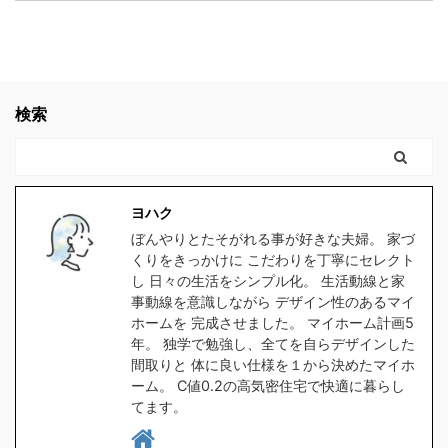
器対応の水筒でないと、
で 色々調べた事をお伝え
生変わってたなぁスキマ
が増えたり、子供や家族
どんどん剥がれてきてし
します。 結論 高気密住
社会人になりたての時で
と接する時間が減ってし
まい、見た目がとっても
宅にして良かったです。
も良かった。 見てたらこ
まったら悲しいよね。何
残念な事になります。
高気密住宅に少しでも
んなに長く会社員やって
の為に働いてるんだろう
ヨハク我が家の水筒も、
興味のある方。 時間がな
検索
なかったと思う。 もっと
って。 でも例の 【時給
食洗器で洗うにつれてど
く、スグにでも複数の会
早くに独立して、 ...
2000 ...
んどん剥がれてきてボロ
社から 間取りの無料プラ
ボロになってきたので、
ンをゲットするなら コチ
食洗器対応の水筒を探し
ラをクリックしてくださ
ヨハク
たのですが、意外と種類
い。 クリックしてプラン
ぼんやりとたそがれる事が好きな夫婦。 家づ
が無く苦戦しました。
を貰う。 高気密住宅と
くりをきっかけに こだわりを丁寧にセレクト
1時間程スマホをポチポ
は ヨハク簡単に言うと
し 日々の生活をシンプル化。 生活動線と家
チして探した所、大手ブ
スキマの無い家です 普
事動線を意識しながら デザイン性のあるマイ
ホームを 完成させました。 マイホーム計画5
ランドの中から２つ見つ
通に ...
年。 独学で勉強し、全てを自らデザインした
けましたので、皆さんに
間取りと 体に良い仕様を１から決めたマイホ
もご紹介したい ...
ーム。 C値0.2の高気密住宅で快適に暮らし
てます。