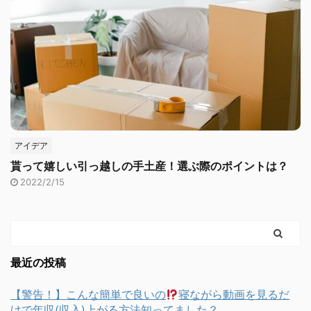
アイデア
貰って嬉しい引っ越しの手土産！選ぶ際のポイントは？
2022/2/15
最近の投稿
【警告！】こんな簡単で良いの
寝ながら動画を見るだ
けで年収(収入)上がる方法知ってました？