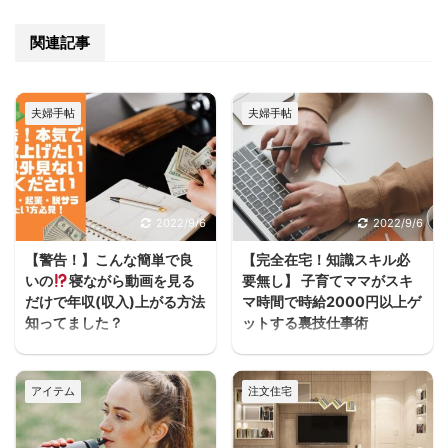
関連記事
夫婦手帖
夫婦手帖
2022/9/6
2022/9/6
【警告！】こんな簡単で良
【完全在宅！知識スキル必
いの
寝ながら動画を見る
要無し】 子育てママがスキ
だけで年収(収入)上がる方法
マ時間で時給2000円以上ゲ
知ってました？
ットする裏技仕事術
うわぁぁーーースキマ
ヨハク子育てしながら働
ヨハクどした！ まじかー
きたいけどフルタイムは
アイテム
注文住宅
ーーー！！スキマ ヨハク
厳しいし、でもお金は必
何が！ 早く見とけば良か
要だって人が家を建てる
ったーーー！スキマ ヨハ
方には多いと思うんだよ