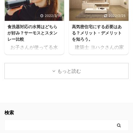
クうるさいなぁ。何の
ね。 住宅ローンが始ま
話？ 本当に無料で大丈夫
ると支出が増えるし、老
2022/3/10
2022/2/25
か、何回も確認したけ
後の為にも共働きの家庭
食洗器対応の水筒はどちら
高気密住宅にする必要はあ
ど、間違いなく無料だっ
が増えるよね・・・スキ
が好み？サーモスとスタン
る？メリット・デメリット
たスキマ 11時間以上の無
マ ヨハク普通はパート
レー比較
を知ろう。
料セミナーが見れた上
に出たりして時給1,000
お子さんが使ってる水
建築士 ヨハクさんの家
に、どんどん、追加でセ
円前後の仕事を1日6時間
筒や、ご家族が使ってる
は 高気密住宅ですよ！
ミナーが見れるんだけど
位頑張って働いて、何と
水筒。 ヨハク食洗器で
と言われたのですが ヨ
スキマ このセミナー、学
か月10万位は稼げるかも
洗うにつれて外側が剥が
ハク高気密住宅って
生の頃に見たかったなぁ
しれないけど 肉体的・精
もっと読む
れてきてませんか？ 食洗
何？？ と思いましたの
これ見てたら、恐らく人
神的に疲労して夫婦喧嘩
器対応の水筒でないと、
で 色々調べた事をお伝え
生変わってたなぁスキマ
が増えたり、子供や家族
どんどん剥がれてきてし
します。 結論 高気密住
社会人になりたての時で
と接する時間が減ってし
まい、見た目がとっても
宅にして良かったです。
も良かった。 見てたらこ
まったら悲しいよね。何
残念な事になります。
高気密住宅に少しでも
んなに長く会社員やって
の為に働いてるんだろう
ヨハク我が家の水筒も、
興味のある方。 時間がな
検索
なかったと思う。 もっと
って。 でも例の 【時給
食洗器で洗うにつれてど
く、スグにでも複数の会
早くに独立して、 ...
2000 ...
んどん剥がれてきてボロ
社から 間取りの無料プラ
ボロになってきたので、
ンをゲットするなら コチ