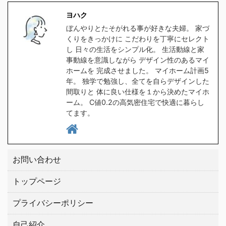
食洗器対応の水筒を探し
ラをクリックしてくださ
ヨハク
たのですが、意外と種類
い。 クリックしてプラン
ぼんやりとたそがれる事が好きな夫婦。 家づ
が無く苦戦しました。
を貰う。 高気密住宅と
くりをきっかけに こだわりを丁寧にセレクト
1時間程スマホをポチポ
は ヨハク簡単に言うと
し 日々の生活をシンプル化。 生活動線と家
チして探した所、大手ブ
スキマの無い家です 普
事動線を意識しながら デザイン性のあるマイ
ホームを 完成させました。 マイホーム計画5
ランドの中から２つ見つ
通に ...
年。 独学で勉強し、全てを自らデザインした
けましたので、皆さんに
間取りと 体に良い仕様を１から決めたマイホ
もご紹介したい ...
ーム。 C値0.2の高気密住宅で快適に暮らし
てます。
お問い合わせ
トップページ
プライバシーポリシー
自己紹介