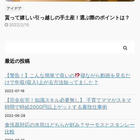
アイデア
貰って嬉しい引っ越しの手土産！選ぶ際のポイントは？
2022/2/15
最近の投稿
【警告！】こんな簡単で良いの
寝ながら動画を見るだ
けで年収(収入)上がる方法知ってました？
2022-07-16
【完全在宅！知識スキル必要無し】 子育てママがスキマ
時間で時給2000円以上ゲットする裏技仕事術
2022-06-28
食洗器対応の水筒はどちらが好み？サーモスとスタンレー
比較