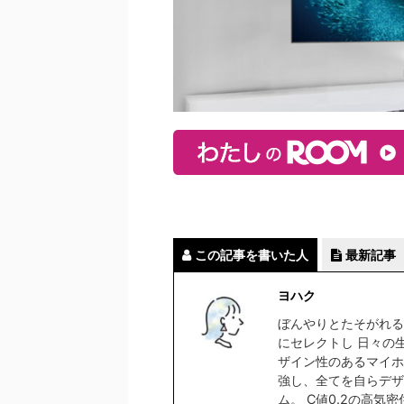
この記事を書いた人
最新記事
ヨハク
ぼんやりとたそがれる
にセレクトし 日々の
ザイン性のあるマイホ
強し、全てを自らデザ
ム。 C値0.2の高気