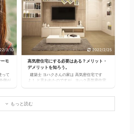
上に、
ハク普通はパートに出たりして時給1,000円前
けど
後の仕事を1日6時間位頑張って働いて、何と
かった
か月10万位は稼げるかもしれないけど 肉体
てたな
的・精神的に疲労して夫婦喧嘩が増えたり、
かっ
子供や家族と接する時間が減ってしまったら
てなか
悲しいよね。何の為に働いてるんだろうっ
.
て。 でも例の 【時給2000 ...
22/3/10
2022/2/25
サーモ
高気密住宅にする必要はある？メリット・
デメリットを知ろう。
使って
建築士 ヨハクさんの家は 高気密住宅です
外側が
よ！ と言われたのですが ヨハク高気密住宅
水筒で
って何？？ と思いましたので 色々調べた事
見た
をお伝えします。 結論 高気密住宅にして良
ハク我
かったです。 高気密住宅に少しでも興味のあ
んど
る方。 時間がなく、スグにでも複数の会社か
もっと読む
で、
ら 間取りの無料プランをゲットするなら コチ
外と
ラをクリックしてください。 クリックしてプ
マホを
ランを貰う。 高気密住宅とは ヨハク簡単に
中か
言うと スキマの無い家です 普通に ...
紹介