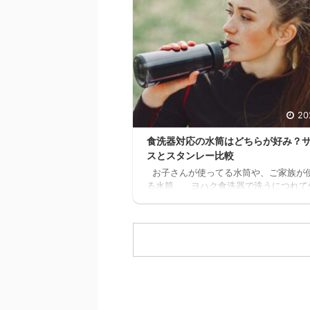
マ 11時間以上の無料セミナーが見れた
どんどん、追加でセミナーが見れるんだ
スキマ このセミナー、学生の頃に見た
なぁ これ見てたら、恐らく人生変わっ
ぁスキマ 社会人になりたての時でも良
た。 見てたらこんなに長く会社員やっ
ったと思う。 もっと早くに独立して、 ..
20
食洗器対応の水筒はどちらが好み？
スとスタンレー比較
お子さんが使ってる水筒や、ご家族が
る水筒。 ヨハク食洗器で洗うにつれて
剥がれてきてませんか？ 食洗器対応の
ないと、どんどん剥がれてきてしまい、
目がとっても残念な事になります。 ヨ
が家の水筒も、食洗器で洗うにつれてど
ん剥がれてきてボロボロになってきたの
食洗器対応の水筒を探したのですが、意
種類が無く苦戦しました。 1時間程ス
ポチポチして探した所、大手ブランドの
ら２つ見つけましたので、皆さんにもご