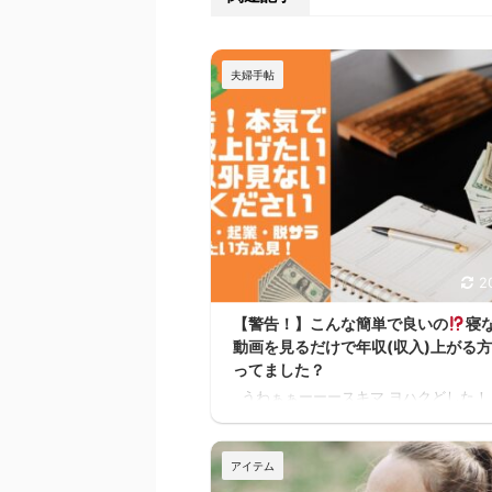
夫婦手帖
2
【警告！】こんな簡単で良いの
寝
動画を見るだけで年収(収入)上がる
ってました？
うわぁぁーーースキマ ヨハクどした！
かーーーー！！スキマ ヨハク何が！ 早
けば良かったーーー！スキマ ヨハクう
なぁ。何の話？ 本当に無料で大丈夫か
アイテム
も確認したけど、間違いなく無料だった