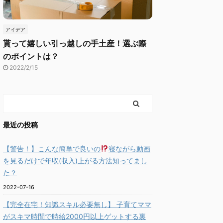
アイデア
貰って嬉しい引っ越しの手土産！選ぶ際
のポイントは？
2022/2/15
最近の投稿
【警告！】こんな簡単で良いの
寝ながら動画
を見るだけで年収(収入)上がる方法知ってまし
た？
2022-07-16
【完全在宅！知識スキル必要無し】 子育てママ
がスキマ時間で時給2000円以上ゲットする裏