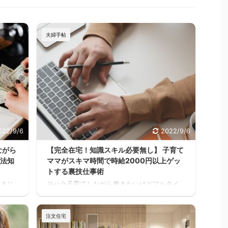
夫婦手帖
022/9/6
2022/9/6
ながら
【完全在宅！知識スキル必要無し】 子育て
方法知
ママがスキマ時間で時給2000円以上ゲッ
トする裏技仕事術
 まじ
ヨハク子育てしながら働きたいけどフルタイ
く見と
ムは厳しいし、でもお金は必要だって人が家
るさい
を建てる方には多いと思うんだよね。 住宅ロ
、何回
ーンが始まると支出が増えるし、老後の為に
注文住宅
スキ
も共働きの家庭が増えるよね・・・スキマ ヨ