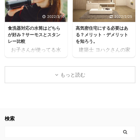
クうるさいなぁ。何の
ね。 住宅ローンが始ま
話？ 本当に無料で大丈夫
ると支出が増えるし、老
2022/3/10
2022/2/25
か、何回も確認したけ
後の為にも共働きの家庭
食洗器対応の水筒はどちら
高気密住宅にする必要はあ
ど、間違いなく無料だっ
が増えるよね・・・スキ
が好み？サーモスとスタン
る？メリット・デメリット
たスキマ 11時間以上の無
マ ヨハク普通はパート
レー比較
を知ろう。
料セミナーが見れた上
に出たりして時給1,000
お子さんが使ってる水
建築士 ヨハクさんの家
に、どんどん、追加でセ
円前後の仕事を1日6時間
筒や、ご家族が使ってる
は 高気密住宅ですよ！
ミナーが見れるんだけど
位頑張って働いて、何と
水筒。 ヨハク食洗器で
と言われたのですが ヨ
スキマ このセミナー、学
か月10万位は稼げるかも
洗うにつれて外側が剥が
ハク高気密住宅って
生の頃に見たかったなぁ
しれないけど 肉体的・精
もっと読む
れてきてませんか？ 食洗
何？？ と思いましたの
これ見てたら、恐らく人
神的に疲労して夫婦喧嘩
器対応の水筒でないと、
で 色々調べた事をお伝え
生変わってたなぁスキマ
が増えたり、子供や家族
どんどん剥がれてきてし
します。 結論 高気密住
社会人になりたての時で
と接する時間が減ってし
まい、見た目がとっても
宅にして良かったです。
も良かった。 見てたらこ
まったら悲しいよね。何
残念な事になります。
高気密住宅に少しでも
んなに長く会社員やって
の為に働いてるんだろう
ヨハク我が家の水筒も、
興味のある方。 時間がな
検索
なかったと思う。 もっと
って。 でも例の 【時給
食洗器で洗うにつれてど
く、スグにでも複数の会
早くに独立して、 ...
2000 ...
んどん剥がれてきてボロ
社から 間取りの無料プラ
ボロになってきたので、
ンをゲットするなら コチ