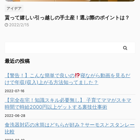
アイデア
貰って嬉しい引っ越しの手土産！選ぶ際のポイントは？
2022/2/15
最近の投稿
【警告！】こんな簡単で良いの
寝ながら動画を見るだ
けで年収(収入)上がる方法知ってました？
2022-07-16
【完全在宅！知識スキル必要無し】 子育てママがスキマ
時間で時給2000円以上ゲットする裏技仕事術
2022-06-28
食洗器対応の水筒はどちらが好み？サーモスとスタンレー
比較