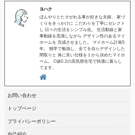
食洗器対応の水筒を探し
ラをクリックしてくださ
ヨハク
たのですが、意外と種類
い。 クリックしてプラン
ぼんやりとたそがれる事が好きな夫婦。 家づ
が無く苦戦しました。
を貰う。 高気密住宅と
くりをきっかけに こだわりを丁寧にセレクト
1時間程スマホをポチポ
は ヨハク簡単に言うと
し 日々の生活をシンプル化。 生活動線と家
チして探した所、大手ブ
スキマの無い家です 普
事動線を意識しながら デザイン性のあるマイ
ホームを 完成させました。 マイホーム計画5
ランドの中から２つ見つ
通に ...
年。 独学で勉強し、全てを自らデザインした
けましたので、皆さんに
間取りと 体に良い仕様を１から決めたマイホ
もご紹介したい ...
ーム。 C値0.2の高気密住宅で快適に暮らし
てます。
お問い合わせ
トップページ
プライバシーポリシー
自己紹介