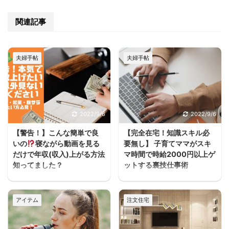
関連記事
夫婦手帖
夫婦手帖
2022/9/6
2022/9/6
【警告！】こんな簡単で良
【完全在宅！知識スキル必
いの
寝ながら動画を見る
要無し】 子育てママがスキ
だけで年収(収入)上がる方法
マ時間で時給2000円以上ゲ
知ってました？
ットする裏技仕事術
うわぁぁーーースキマ
ヨハク子育てしながら働
ヨハクどした！ まじかー
きたいけどフルタイムは
アイテム
注文住宅
ーーー！！スキマ ヨハク
厳しいし、でもお金は必
何が！ 早く見とけば良か
要だって人が家を建てる
ったーーー！スキマ ヨハ
方には多いと思うんだよ