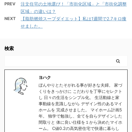
ッシュアップバーって良
CBDには、色々な種類が
PREV
注文住宅の土地選び！「市街化区域」と「市街化調整
ね♪ 我が家は拭き掃除に
けましたので、皆さんに
く聞くよね？ヨハク スキ
あるから、自分に何が合
区域」の違いは？
特化した お掃除ロボット
もご紹介したい ...
マ確かに！筋肉マッチョ
うか試してみよう！ と言
NEXT
【脂肪燃焼スープダイエット】私は1週間で2.7キロ痩
を探してました。 掃き掃
の部下も、プッシュアッ
う訳で、最近はCBDグッ
せました。
除と拭き ...
プバー持ってるって言っ
ズにはまっております。
てたなぁ 筋トレおすすめ
今回はCBDオイルを使用
グッズの紹介です。 皆さ
してみたので感想をレビ
検索
ん、筋トレと言ったら何
ューしたいと思います。
を思い浮かべますか？ ス
先に結論から書きます
クワット？腕立て？腹
と、睡眠の質があがりま
筋？ いいですね～ 全部
した！ CBDオイルの濃
ヨハク
やりましょう！ と言いた
度が大事 今回オイル使用
ぼんやりとたそがれる事が好きな夫婦。 家づ
い所ですが、普通に行う
にあたり『どの濃度が適
くりをきっかけに こだわりを丁寧にセレクト
と、時間もかかるし心が
量なのか？』を調べる
し 日々の生活をシンプル化。 生活動線と家
折れると思います。 現
為、１％と６％と２種類
事動線を意識しながら デザイン性のあるマイ
に、私もその ...
の濃度を ...
ホームを 完成させました。 マイホーム計画5
年。 独学で勉強し、全てを自らデザインした
間取りと 体に良い仕様を１から決めたマイホ
ーム。 C値0.2の高気密住宅で快適に暮らし