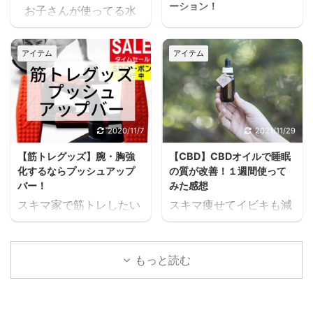
ーション！
お子さんが使ってる水
ヨハクお掃除ロボットっ
筒や、ご家族が使ってる
て 沢山種類が合って ど
水筒。 ヨハク食洗器で
アイテム
アイテム
れが良いか 全然分からな
洗うにつれて外側が剥が
いね 掃き掃除特化型か
れてきてませんか？ 食洗
拭き掃除特化型か 両方で
器対応の水筒でないと、
きるのは 必須だよね！ス
どんどん剥がれてきてし
キマ ヨハクリーズナブル
まい、見た目がとっても
2020/11/7
2021/11/29
な物か？ 高くても性能良
残念な事になります。
【筋トレグッズ】腕・胸強
【CBD】CBDオイルで睡眠
い物か？ によっても、全
ヨハク我が家の水筒も、
化するならプッシュアップ
の質が改善！１週間使って
然変わるよね 我が家は
食洗器で洗うにつれてど
バー！
みた感想
ほとんどタイルと フロー
んどん剥がれてきてボロ
スキマ家で筋トレしたい
スキマ痩せてイビキも減
リングがだから 拭き掃除
ボロになってきたので、
んだけど効率よく鍛えた
って、眠れるようにはな
特化型かな？スキマ ヨハ
食洗器対応の水筒を探し
いなぁ～ どこを鍛えたい
ったんだけど、まだ眠り
クそうだね。 冬でも素足
たのですが、意外と種類
の？ヨハク スキマまずは
が浅い気がするんだよな
で歩く事が多いし ピカピ
もっと読む
が無く苦戦しました。
腕や胸を２倍の太さにし
ぁ… じゃぁ、CBDオイル
カな床だったら 歩き心地
1時間程スマホをポチポ
たい！ …２倍になるか
も飲んでみたらどう？？
も違うだろうし フローリ
チして探した所、大手ブ
は、筋トレ次第だけどプ
ヨハク スキマそうだね。
ングでも ゴロゴロできる
ランドの中から２つ見つ