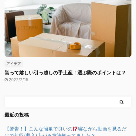
アイデア
貰って嬉しい引っ越しの手土産！選ぶ際のポイントは？
2022/2/15
最近の投稿
【警告！】こんな簡単で良いの
寝ながら動画を見るだ
けで年収(収入)上がる方法知ってました？