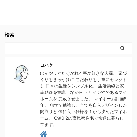
器対応の水筒でないと、
で 色々調べた事をお伝え
生変わってたなぁスキマ
が増えたり、子供や家族
どんどん剥がれてきてし
します。 結論 高気密住
社会人になりたての時で
と接する時間が減ってし
まい、見た目がとっても
宅にして良かったです。
も良かった。 見てたらこ
まったら悲しいよね。何
残念な事になります。
高気密住宅に少しでも
んなに長く会社員やって
の為に働いてるんだろう
ヨハク我が家の水筒も、
興味のある方。 時間がな
検索
なかったと思う。 もっと
って。 でも例の 【時給
食洗器で洗うにつれてど
く、スグにでも複数の会
早くに独立して、 ...
2000 ...
んどん剥がれてきてボロ
社から 間取りの無料プラ
ボロになってきたので、
ンをゲットするなら コチ
食洗器対応の水筒を探し
ラをクリックしてくださ
ヨハク
たのですが、意外と種類
い。 クリックしてプラン
ぼんやりとたそがれる事が好きな夫婦。 家づ
が無く苦戦しました。
を貰う。 高気密住宅と
くりをきっかけに こだわりを丁寧にセレクト
1時間程スマホをポチポ
は ヨハク簡単に言うと
し 日々の生活をシンプル化。 生活動線と家
チして探した所、大手ブ
スキマの無い家です 普
事動線を意識しながら デザイン性のあるマイ
ホームを 完成させました。 マイホーム計画5
ランドの中から２つ見つ
通に ...
年。 独学で勉強し、全てを自らデザインした
けましたので、皆さんに
間取りと 体に良い仕様を１から決めたマイホ
もご紹介したい ...
ーム。 C値0.2の高気密住宅で快適に暮らし
てます。