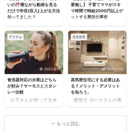
いの
寝ながら動画を見る
要無し】 子育てママがスキ
だけで年収(収入)上がる方法
マ時間で時給2000円以上ゲ
知ってました？
ットする裏技仕事術
うわぁぁーーースキマ
ヨハク子育てしながら働
ヨハクどした！ まじかー
きたいけどフルタイムは
アイテム
注文住宅
ーーー！！スキマ ヨハク
厳しいし、でもお金は必
何が！ 早く見とけば良か
要だって人が家を建てる
ったーーー！スキマ ヨハ
方には多いと思うんだよ
クうるさいなぁ。何の
ね。 住宅ローンが始ま
話？ 本当に無料で大丈夫
ると支出が増えるし、老
2022/3/10
2022/2/25
か、何回も確認したけ
後の為にも共働きの家庭
食洗器対応の水筒はどちら
高気密住宅にする必要はあ
ど、間違いなく無料だっ
が増えるよね・・・スキ
が好み？サーモスとスタン
る？メリット・デメリット
たスキマ 11時間以上の無
マ ヨハク普通はパート
レー比較
を知ろう。
料セミナーが見れた上
に出たりして時給1,000
お子さんが使ってる水
建築士 ヨハクさんの家
に、どんどん、追加でセ
円前後の仕事を1日6時間
筒や、ご家族が使ってる
は 高気密住宅ですよ！
ミナーが見れるんだけど
位頑張って働いて、何と
水筒。 ヨハク食洗器で
と言われたのですが ヨ
スキマ このセミナー、学
か月10万位は稼げるかも
洗うにつれて外側が剥が
ハク高気密住宅って
生の頃に見たかったなぁ
しれないけど 肉体的・精
もっと読む
れてきてませんか？ 食洗
何？？ と思いましたの
これ見てたら、恐らく人
神的に疲労して夫婦喧嘩