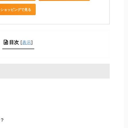
oo!ショッピングで見る
目次
[
表示
]
？