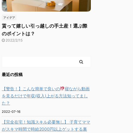
アイデア
貰って嬉しい引っ越しの手土産！選ぶ際
のポイントは？
2022/2/15
最近の投稿
【警告！】こんな簡単で良いの
寝ながら動画
を見るだけで年収(収入)上がる方法知ってまし
た？
2022-07-16
【完全在宅！知識スキル必要無し】 子育てママ
がスキマ時間で時給2000円以上ゲットする裏