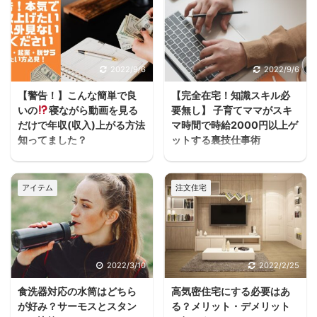
2022/9/6
2022/9/6
【警告！】こんな簡単で良
【完全在宅！知識スキル必
いの
寝ながら動画を見る
要無し】 子育てママがスキ
だけで年収(収入)上がる方法
マ時間で時給2000円以上ゲ
知ってました？
ットする裏技仕事術
うわぁぁーーースキマ
ヨハク子育てしながら働
ヨハクどした！ まじかー
きたいけどフルタイムは
アイテム
注文住宅
ーーー！！スキマ ヨハク
厳しいし、でもお金は必
何が！ 早く見とけば良か
要だって人が家を建てる
ったーーー！スキマ ヨハ
方には多いと思うんだよ
クうるさいなぁ。何の
ね。 住宅ローンが始ま
話？ 本当に無料で大丈夫
ると支出が増えるし、老
2022/3/10
2022/2/25
か、何回も確認したけ
後の為にも共働きの家庭
食洗器対応の水筒はどちら
高気密住宅にする必要はあ
ど、間違いなく無料だっ
が増えるよね・・・スキ
が好み？サーモスとスタン
る？メリット・デメリット
たスキマ 11時間以上の無
マ ヨハク普通はパート