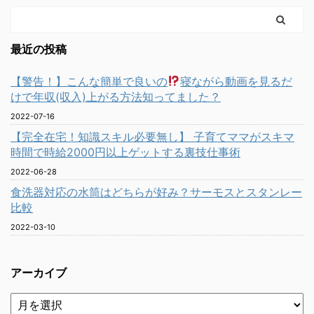
最近の投稿
【警告！】こんな簡単で良いの
寝ながら動画を見るだ
けで年収(収入)上がる方法知ってました？
2022-07-16
【完全在宅！知識スキル必要無し】 子育てママがスキマ
時間で時給2000円以上ゲットする裏技仕事術
2022-06-28
食洗器対応の水筒はどちらが好み？サーモスとスタンレー
比較
2022-03-10
アーカイブ