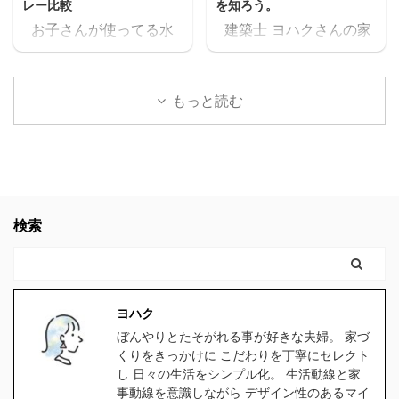
レー比較
を知ろう。
料セミナーが見れた上
に出たりして時給1,000
お子さんが使ってる水
建築士 ヨハクさんの家
に、どんどん、追加でセ
円前後の仕事を1日6時間
筒や、ご家族が使ってる
は 高気密住宅ですよ！
ミナーが見れるんだけど
位頑張って働いて、何と
水筒。 ヨハク食洗器で
と言われたのですが ヨ
スキマ このセミナー、学
か月10万位は稼げるかも
洗うにつれて外側が剥が
ハク高気密住宅って
生の頃に見たかったなぁ
しれないけど 肉体的・精
もっと読む
れてきてませんか？ 食洗
何？？ と思いましたの
これ見てたら、恐らく人
神的に疲労して夫婦喧嘩
器対応の水筒でないと、
で 色々調べた事をお伝え
生変わってたなぁスキマ
が増えたり、子供や家族
どんどん剥がれてきてし
します。 結論 高気密住
社会人になりたての時で
と接する時間が減ってし
まい、見た目がとっても
宅にして良かったです。
も良かった。 見てたらこ
まったら悲しいよね。何
残念な事になります。
高気密住宅に少しでも
んなに長く会社員やって
の為に働いてるんだろう
ヨハク我が家の水筒も、
興味のある方。 時間がな
検索
なかったと思う。 もっと
って。 でも例の 【時給
食洗器で洗うにつれてど
く、スグにでも複数の会
早くに独立して、 ...
2000 ...
んどん剥がれてきてボロ
社から 間取りの無料プラ
ボロになってきたので、
ンをゲットするなら コチ
食洗器対応の水筒を探し
ラをクリックしてくださ
ヨハク
たのですが、意外と種類
い。 クリックしてプラン
ぼんやりとたそがれる事が好きな夫婦。 家づ
が無く苦戦しました。
を貰う。 高気密住宅と
くりをきっかけに こだわりを丁寧にセレクト
1時間程スマホをポチポ
は ヨハク簡単に言うと
し 日々の生活をシンプル化。 生活動線と家
チして探した所、大手ブ
スキマの無い家です 普
事動線を意識しながら デザイン性のあるマイ