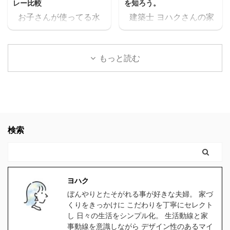
レー比較
を知ろう。
料セミナーが見れた上
に出たりして時給1,000
お子さんが使ってる水
建築士 ヨハクさんの家
に、どんどん、追加でセ
円前後の仕事を1日6時間
筒や、ご家族が使ってる
は 高気密住宅ですよ！
ミナーが見れるんだけど
位頑張って働いて、何と
水筒。 ヨハク食洗器で
と言われたのですが ヨ
スキマ このセミナー、学
か月10万位は稼げるかも
洗うにつれて外側が剥が
ハク高気密住宅って
生の頃に見たかったなぁ
しれないけど 肉体的・精
もっと読む
れてきてませんか？ 食洗
何？？ と思いましたの
これ見てたら、恐らく人
神的に疲労して夫婦喧嘩
器対応の水筒でないと、
で 色々調べた事をお伝え
生変わってたなぁスキマ
が増えたり、子供や家族
どんどん剥がれてきてし
します。 結論 高気密住
社会人になりたての時で
と接する時間が減ってし
まい、見た目がとっても
宅にして良かったです。
も良かった。 見てたらこ
まったら悲しいよね。何
残念な事になります。
高気密住宅に少しでも
んなに長く会社員やって
の為に働いてるんだろう
ヨハク我が家の水筒も、
興味のある方。 時間がな
検索
なかったと思う。 もっと
って。 でも例の 【時給
食洗器で洗うにつれてど
く、スグにでも複数の会
早くに独立して、 ...
2000 ...
んどん剥がれてきてボロ
社から 間取りの無料プラ
ボロになってきたので、
ンをゲットするなら コチ
食洗器対応の水筒を探し
ラをクリックしてくださ
ヨハク
たのですが、意外と種類
い。 クリックしてプラン
ぼんやりとたそがれる事が好きな夫婦。 家づ
が無く苦戦しました。
を貰う。 高気密住宅と
くりをきっかけに こだわりを丁寧にセレクト
1時間程スマホをポチポ
は ヨハク簡単に言うと
し 日々の生活をシンプル化。 生活動線と家
チして探した所、大手ブ
スキマの無い家です 普
事動線を意識しながら デザイン性のあるマイ