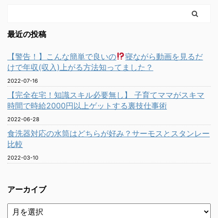
最近の投稿
【警告！】こんな簡単で良いの
寝ながら動画を見るだ
けで年収(収入)上がる方法知ってました？
2022-07-16
【完全在宅！知識スキル必要無し】 子育てママがスキマ
時間で時給2000円以上ゲットする裏技仕事術
2022-06-28
食洗器対応の水筒はどちらが好み？サーモスとスタンレー
比較
2022-03-10
アーカイブ