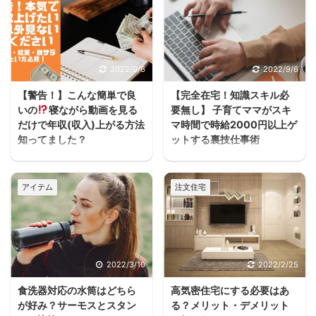
2022/9/6
2022/9/6
【警告！】こんな簡単で良
【完全在宅！知識スキル必
いの
寝ながら動画を見る
要無し】 子育てママがスキ
だけで年収(収入)上がる方法
マ時間で時給2000円以上ゲ
知ってました？
ットする裏技仕事術
うわぁぁーーースキマ
ヨハク子育てしながら働
ヨハクどした！ まじかー
きたいけどフルタイムは
アイテム
注文住宅
ーーー！！スキマ ヨハク
厳しいし、でもお金は必
何が！ 早く見とけば良か
要だって人が家を建てる
ったーーー！スキマ ヨハ
方には多いと思うんだよ
クうるさいなぁ。何の
ね。 住宅ローンが始ま
話？ 本当に無料で大丈夫
ると支出が増えるし、老
2022/3/10
2022/2/25
か、何回も確認したけ
後の為にも共働きの家庭
食洗器対応の水筒はどちら
高気密住宅にする必要はあ
ど、間違いなく無料だっ
が増えるよね・・・スキ
が好み？サーモスとスタン
る？メリット・デメリット
たスキマ 11時間以上の無
マ ヨハク普通はパート