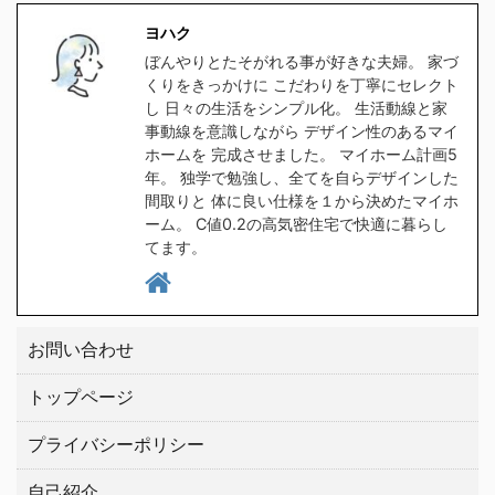
食洗器対応の水筒を探し
ラをクリックしてくださ
ヨハク
たのですが、意外と種類
い。 クリックしてプラン
ぼんやりとたそがれる事が好きな夫婦。 家づ
が無く苦戦しました。
を貰う。 高気密住宅と
くりをきっかけに こだわりを丁寧にセレクト
1時間程スマホをポチポ
は ヨハク簡単に言うと
し 日々の生活をシンプル化。 生活動線と家
チして探した所、大手ブ
スキマの無い家です 普
事動線を意識しながら デザイン性のあるマイ
ホームを 完成させました。 マイホーム計画5
ランドの中から２つ見つ
通に ...
年。 独学で勉強し、全てを自らデザインした
けましたので、皆さんに
間取りと 体に良い仕様を１から決めたマイホ
もご紹介したい ...
ーム。 C値0.2の高気密住宅で快適に暮らし
てます。
お問い合わせ
トップページ
プライバシーポリシー
自己紹介