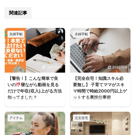
関連記事
夫婦手帖
夫婦手帖
2022/9/6
2022/9/6
【警告！】こんな簡単で良
【完全在宅！知識スキル必
いの
寝ながら動画を見る
要無し】 子育てママがスキ
だけで年収(収入)上がる方法
マ時間で時給2000円以上ゲ
知ってました？
ットする裏技仕事術
うわぁぁーーースキマ
ヨハク子育てしながら働
ヨハクどした！ まじかー
きたいけどフルタイムは
アイテム
注文住宅
ーーー！！スキマ ヨハク
厳しいし、でもお金は必
何が！ 早く見とけば良か
要だって人が家を建てる
ったーーー！スキマ ヨハ
方には多いと思うんだよ