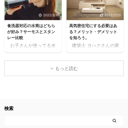
クうるさいなぁ。何の
ね。 住宅ローンが始ま
話？ 本当に無料で大丈夫
ると支出が増えるし、老
2022/3/10
2022/2/25
か、何回も確認したけ
後の為にも共働きの家庭
食洗器対応の水筒はどちら
高気密住宅にする必要はあ
ど、間違いなく無料だっ
が増えるよね・・・スキ
が好み？サーモスとスタン
る？メリット・デメリット
たスキマ 11時間以上の無
マ ヨハク普通はパート
レー比較
を知ろう。
料セミナーが見れた上
に出たりして時給1,000
お子さんが使ってる水
建築士 ヨハクさんの家
に、どんどん、追加でセ
円前後の仕事を1日6時間
筒や、ご家族が使ってる
は 高気密住宅ですよ！
ミナーが見れるんだけど
位頑張って働いて、何と
水筒。 ヨハク食洗器で
と言われたのですが ヨ
スキマ このセミナー、学
か月10万位は稼げるかも
洗うにつれて外側が剥が
ハク高気密住宅って
生の頃に見たかったなぁ
しれないけど 肉体的・精
もっと読む
れてきてませんか？ 食洗
何？？ と思いましたの
これ見てたら、恐らく人
神的に疲労して夫婦喧嘩
器対応の水筒でないと、
で 色々調べた事をお伝え
生変わってたなぁスキマ
が増えたり、子供や家族
どんどん剥がれてきてし
します。 結論 高気密住
社会人になりたての時で
と接する時間が減ってし
まい、見た目がとっても
宅にして良かったです。
も良かった。 見てたらこ
まったら悲しいよね。何
残念な事になります。
高気密住宅に少しでも
んなに長く会社員やって
の為に働いてるんだろう
ヨハク我が家の水筒も、
興味のある方。 時間がな
検索
なかったと思う。 もっと
って。 でも例の 【時給
食洗器で洗うにつれてど
く、スグにでも複数の会
早くに独立して、 ...
2000 ...
んどん剥がれてきてボロ
社から 間取りの無料プラ
ボロになってきたので、
ンをゲットするなら コチ