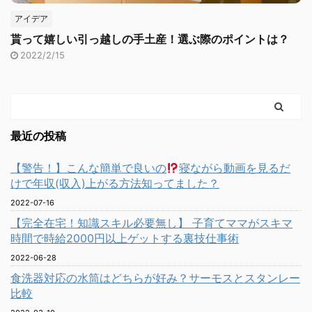
アイデア
貰って嬉しい引っ越しの手土産！選ぶ際のポイントは？
2022/2/15
最近の投稿
【警告！】こんな簡単で良いの
寝ながら動画を見るだ
けで年収(収入)上がる方法知ってました？
2022-07-16
【完全在宅！知識スキル必要無し】 子育てママがスキマ
時間で時給2000円以上ゲットする裏技仕事術
2022-06-28
食洗器対応の水筒はどちらが好み？サーモスとスタンレー
比較